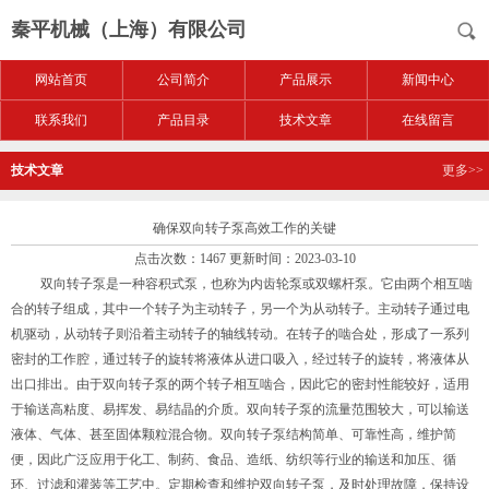
秦平机械（上海）有限公司
网站首页
公司简介
产品展示
新闻中心
联系我们
产品目录
技术文章
在线留言
技术文章
更多>>
确保双向转子泵高效工作的关键
点击次数：1467 更新时间：2023-03-10
双向转子泵是一种容积式泵，也称为内齿轮泵或双螺杆泵。它由两个相互啮
合的转子组成，其中一个转子为主动转子，另一个为从动转子。主动转子通过电
机驱动，从动转子则沿着主动转子的轴线转动。在转子的啮合处，形成了一系列
密封的工作腔，通过转子的旋转将液体从进口吸入，经过转子的旋转，将液体从
出口排出。由于双向转子泵的两个转子相互啮合，因此它的密封性能较好，适用
于输送高粘度、易挥发、易结晶的介质。双向转子泵的流量范围较大，可以输送
液体、气体、甚至固体颗粒混合物。双向转子泵结构简单、可靠性高，维护简
便，因此广泛应用于化工、制药、食品、造纸、纺织等行业的输送和加压、循
环、过滤和灌装等工艺中。定期检查和维护双向转子泵，及时处理故障，保持设