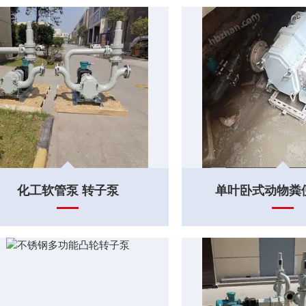
化工软管泵 转子泵
单叶卧式动物粪