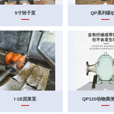
5寸转子泵
QP系列吸
I-1B泥浆泵
QP120动物粪