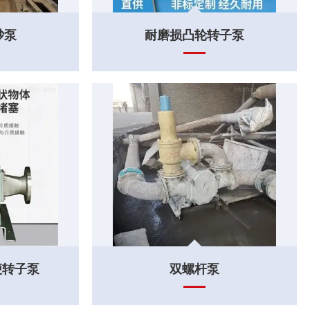
砂泵
耐磨损凸轮转子泵
便转子泵
双螺杆泵