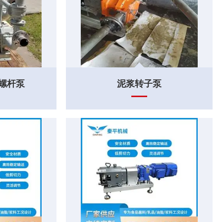
螺杆泵
泥浆转子泵