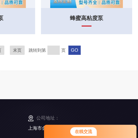
泵
蜂蜜高粘度泵
页
末页
跳转到第
页
公司地址：
上海市金山工业区亭卫公路6495弄168号5幢3楼
在线交流