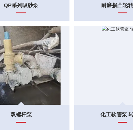
QP系列吸砂泵
耐磨损凸轮
双螺杆泵
化工软管泵 