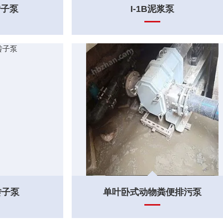
转子泵
I-1B泥浆泵
转子泵
单叶卧式动物粪便排污泵