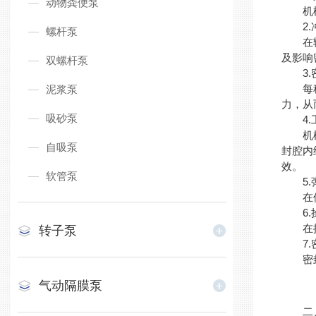
动物粪便泵
机械密
2.冲
螺杆泵
在输送
及影响
双螺杆泵
3.密
每种机
泥浆泵
力，从
吸砂泵
4.
机械密
自吸泵
封腔内
效。
软管泵
5.弹
在使用
6.
在操作
转子泵
7.
密封的
气动隔膜泵
二、