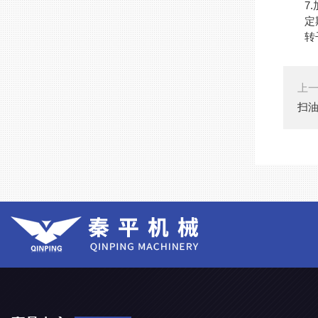
7.
定期对
转子泵
上
扫