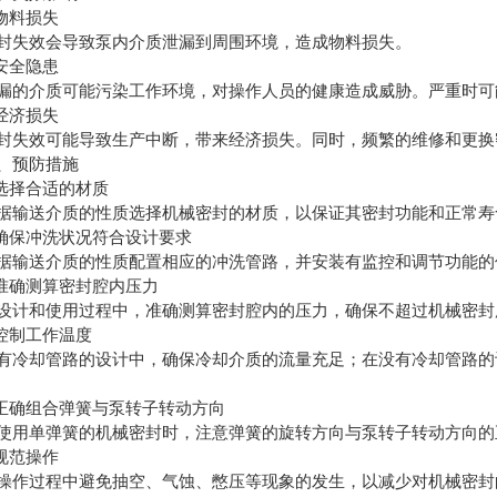
物料损失
效会导致泵内介质泄漏到周围环境，造成物料损失。
安全隐患
介质可能污染工作环境，对操作人员的健康造成威胁。严重时可
经济损失
效可能导致生产中断，带来经济损失。同时，频繁的维修和更换
预防措施
选择合适的材质
送介质的性质选择机械密封的材质，以保证其密封功能和正常寿
保冲洗状况符合设计要求
送介质的性质配置相应的冲洗管路，并安装有监控和调节功能的
确测算密封腔内压力
和使用过程中，准确测算密封腔内的压力，确保不超过机械密封
控制工作温度
却管路的设计中，确保冷却介质的流量充足；在没有冷却管路的设
确组合弹簧与泵转子转动方向
单弹簧的机械密封时，注意弹簧的旋转方向与泵转子转动方向的
规范操作
过程中避免抽空、气蚀、憋压等现象的发生，以减少对机械密封