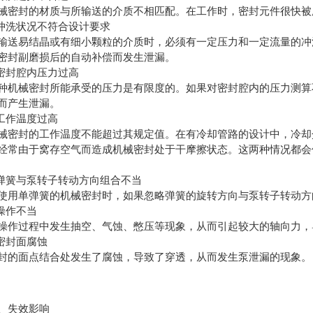
封的材质与所输送的介质不相匹配。在工作时，密封元件很快被
洗状况不符合设计要求
易结晶或有细小颗粒的介质时，必须有一定压力和一定流量的冲洗
密封副磨损后的自动补偿而发生泄漏。
封腔内压力过高
械密封所能承受的压力是有限度的。如果对密封腔内的压力测算不
而产生泄漏。
工作温度过高
封的工作温度不能超过其规定值。在有冷却管路的设计中，冷却介
经常由于窝存空气而造成机械密封处于干摩擦状态。这两种情况都会
簧与泵转子转动方向组合不当
单弹簧的机械密封时，如果忽略弹簧的旋转方向与泵转子转动方
操作不当
过程中发生抽空、气蚀、憋压等现象，从而引起较大的轴向力，
密封面腐蚀
面点结合处发生了腐蚀，导致了穿透，从而发生泵泄漏的现象。
失效影响