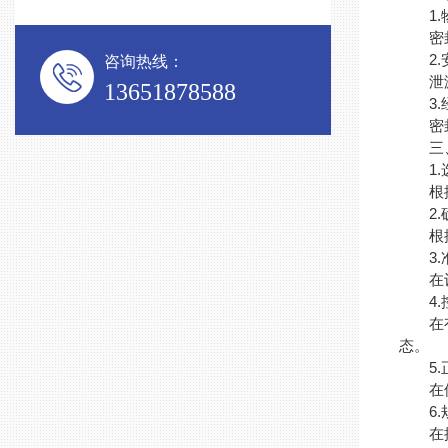
1.
密封失
2.
咨询热线：
泄漏的
13651878588
3.
密封失
三、
1.
根据输
2.确
根据输
3.准
在设计
4.
在有冷
态。
5.正
在使用
6.
在操作