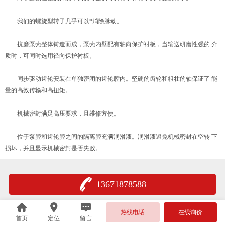
我们的螺旋型转子几乎可以*消除脉动。
抗磨泵壳整体铸造而成，泵壳内壁配有轴向保护衬板，当输送研磨性强的 介
质时，可同时选用径向保护衬板。
同步驱动齿轮安装在单独密闭的齿轮腔内。坚硬的齿轮和粗壮的轴保证了 能
量的高效传输和高扭矩。
机械密封满足高压要求，且维修方便。
位于泵腔和齿轮腔之间的隔离腔充满润滑液。润滑液避免机械密封在空转 下
损坏，并且显示机械密封是否失败。
13671878588
热线电话
在线询价
首页
定位
留言