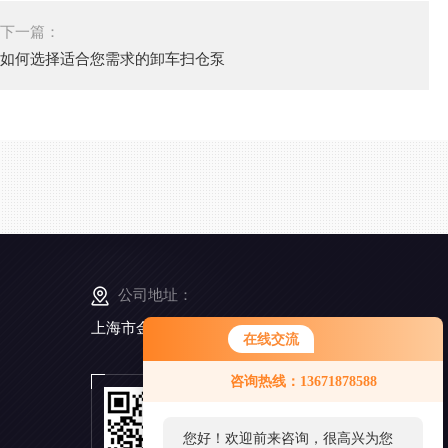
下一篇：
如何选择适合您需求的卸车扫仓泵
公司地址：
上海市金山工业区亭卫公路6495弄168号5幢3楼
在线交流
咨询热线：13671878588
扫
一
扫
您好！欢迎前来咨询，很高兴为您
添