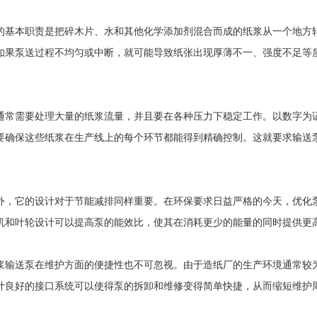
本职责是把碎木片、水和其他化学添加剂混合而成的纸浆从一个地方转
如果泵送过程不均匀或中断，就可能导致纸张出现厚薄不一、强度不足等
需要处理大量的纸浆流量，并且要在各种压力下稳定工作。以数字为证
要确保这些纸浆在生产线上的每个环节都能得到精确控制。这就要求输送
它的设计对于节能减排同样重要。在环保要求日益严格的今天，优化泵
机和叶轮设计可以提高泵的能效比，使其在消耗更少的能量的同时提供更
送泵在维护方面的便捷性也不可忽视。由于造纸厂的生产环境通常较为
计良好的接口系统可以使得泵的拆卸和维修变得简单快捷，从而缩短维护