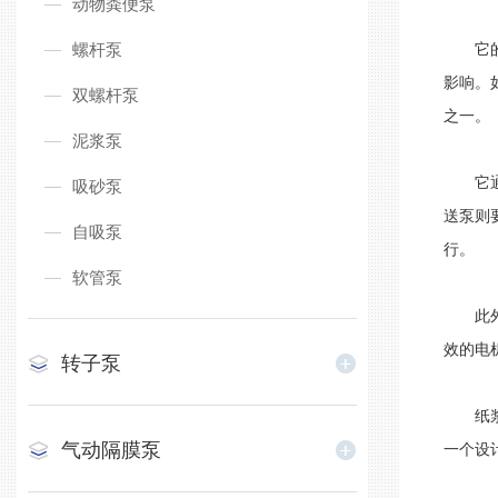
动物粪便泵
螺杆泵
它的基
影响。
双螺杆泵
之一。
泥浆泵
它通常
吸砂泵
送泵则
自吸泵
行。
软管泵
此外，
效的电
转子泵
纸浆输
气动隔膜泵
一个设