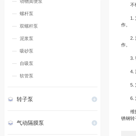
动物粪便泵
不锈
螺杆泵
1. 
作。
双螺杆泵
2. 
泥浆泵
作。
吸砂泵
3. 
自吸泵
4. 
软管泵
5. 
6. 
转子泵
维护不
锈钢转
气动隔膜泵