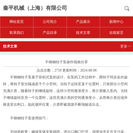
秦平机械（上海）有限公司
网站首页
公司简介
产品展示
新闻中心
联系我们
产品目录
技术文章
在线留言
技术文章
更多>>
不锈钢转子泵操作指南分享
点击次数：2718 更新时间：2024-08-06
不锈钢转子泵基于容积式泵的设计。在泵的工作过程中，两转子同步反向旋
转，将转子室分隔成若干个小空间。当转子运转至某个位置时，只有部分小空间
充满介质，随着转子的继续旋转，这些小空间逐渐变大，将介质吸入泵内。当转
子继续旋转至另一个位置时，这些充满介质的空间逐渐变小，从而将介质压缩并
推送至出料口。如此循环往复，介质即被源源不断地输送出去。
不锈钢转子泵使用技巧：
启动前检查：确保泵体安装稳固，进出口阀门打开，润滑油充足且无污染。