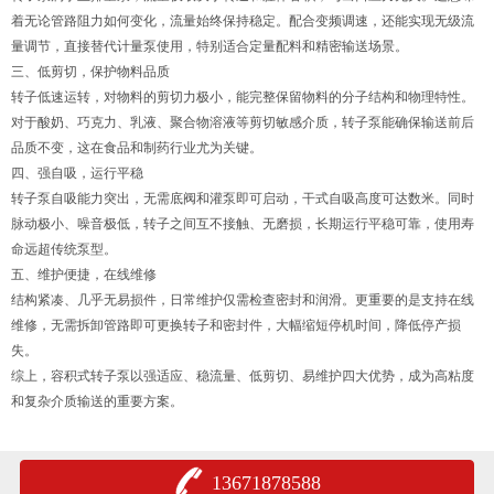
着无论管路阻力如何变化，流量始终保持稳定。配合变频调速，还能实现无级流
量调节，直接替代计量泵使用，特别适合定量配料和精密输送场景。
三、低剪切，保护物料品质
转子低速运转，对物料的剪切力极小，能完整保留物料的分子结构和物理特性。
对于酸奶、巧克力、乳液、聚合物溶液等剪切敏感介质，转子泵能确保输送前后
品质不变，这在食品和制药行业尤为关键。
四、强自吸，运行平稳
转子泵自吸能力突出，无需底阀和灌泵即可启动，干式自吸高度可达数米。同时
脉动极小、噪音极低，转子之间互不接触、无磨损，长期运行平稳可靠，使用寿
命远超传统泵型。
五、维护便捷，在线维修
结构紧凑、几乎无易损件，日常维护仅需检查密封和润滑。更重要的是支持在线
维修，无需拆卸管路即可更换转子和密封件，大幅缩短停机时间，降低停产损
失。
综上，容积式转子泵以强适应、稳流量、低剪切、易维护四大优势，成为高粘度
和复杂介质输送的重要方案。
13671878588