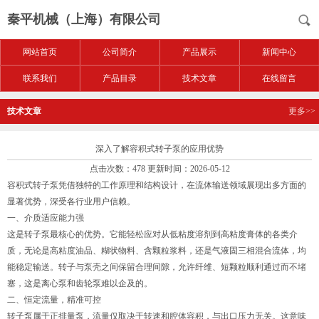
秦平机械（上海）有限公司
网站首页
公司简介
产品展示
新闻中心
联系我们
产品目录
技术文章
在线留言
技术文章
更多>>
深入了解容积式转子泵的应用优势
点击次数：478 更新时间：2026-05-12
容积式转子泵凭借独特的工作原理和结构设计，在流体输送领域展现出多方面的
显著优势，深受各行业用户信赖。
一、介质适应能力强
这是转子泵最核心的优势。它能轻松应对从低粘度溶剂到高粘度膏体的各类介
质，无论是高粘度油品、糊状物料、含颗粒浆料，还是气液固三相混合流体，均
能稳定输送。转子与泵壳之间保留合理间隙，允许纤维、短颗粒顺利通过而不堵
塞，这是离心泵和齿轮泵难以企及的。
二、恒定流量，精准可控
转子泵属于正排量泵，流量仅取决于转速和腔体容积，与出口压力无关。这意味