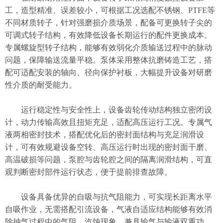
工，造型精准、误差较小，可根据工况选配不锈钢、PTFE等
不同材质转子，针对强磨损介质场景，配备可更换转子尖的
可调式转子结构，有效降低设备长期运行的配件更换成本。
专属螺旋型转子结构，能够有效弱化介质输送过程中的脉动
问题，保障输送流量平稳。泵体采用整体抗磨铸造工艺，搭
配可适配安装的轴向、径向保护衬板，大幅提升设备对研磨
性介质的耐受能力。
运行稳定性与安全性上，设备齿轮传动结构独立密闭设
计，动力传输高效且扭矩充足，适配高压运行工况。专属气
液两相密封技术，搭配优化后的密封面结构与充足润滑设
计，可有效规避设备空转、高压运行时出现的密封面干磨、
高温破损等问题，泵腔与齿轮腔之间的隔离润滑结构，可直
观判断密封部件运行状态，便于提前排查故障。
设备具备优异的自吸与抗气阻能力，可实现长距离水平
自吸作业，无需搭配引流设备，气液自适应结构能够有效消
除抽气过程中的气阻、汽蚀现象，兼具输气与输液双重功