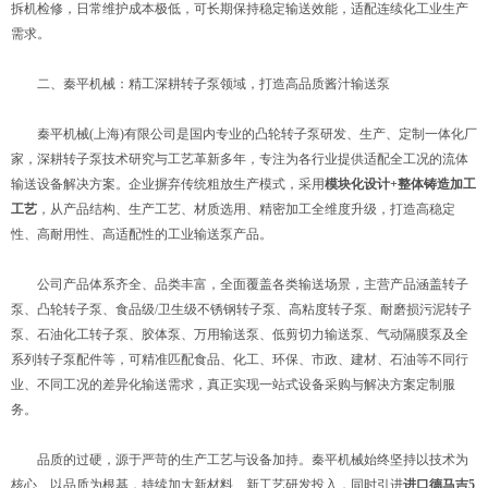
拆机检修，日常维护成本极低，可长期保持稳定输送效能，适配连续化工业生产
需求。
二、秦平机械：精工深耕转子泵领域，打造高品质酱汁输送泵
秦平机械(上海)有限公司是国内专业的凸轮转子泵研发、生产、定制一体化厂
家，深耕转子泵技术研究与工艺革新多年，专注为各行业提供适配全工况的流体
输送设备解决方案。企业摒弃传统粗放生产模式，采用
模块化设计+整体铸造加工
工艺
，从产品结构、生产工艺、材质选用、精密加工全维度升级，打造高稳定
性、高耐用性、高适配性的工业输送泵产品。
公司产品体系齐全、品类丰富，全面覆盖各类输送场景，主营产品涵盖转子
泵、凸轮转子泵、食品级/卫生级不锈钢转子泵、高粘度转子泵、耐磨损污泥转子
泵、石油化工转子泵、胶体泵、万用输送泵、低剪切力输送泵、气动隔膜泵及全
系列转子泵配件等，可精准匹配食品、化工、环保、市政、建材、石油等不同行
业、不同工况的差异化输送需求，真正实现一站式设备采购与解决方案定制服
务。
品质的过硬，源于严苛的生产工艺与设备加持。秦平机械始终坚持以技术为
核心、以品质为根基，持续加大新材料、新工艺研发投入，同时引进
进口德马吉5