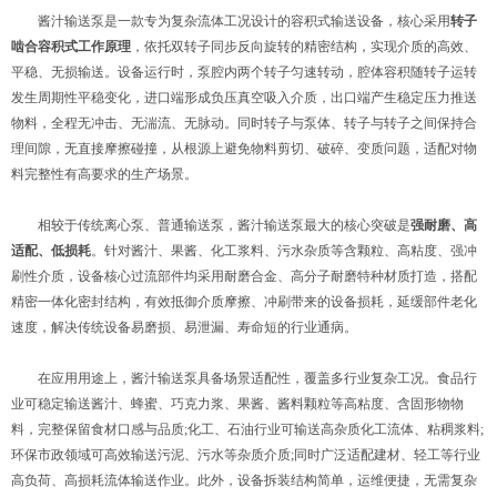
酱汁输送泵是一款专为复杂流体工况设计的容积式输送设备，核心采用
转子
啮合容积式工作原理
，依托双转子同步反向旋转的精密结构，实现介质的高效、
平稳、无损输送。设备运行时，泵腔内两个转子匀速转动，腔体容积随转子运转
发生周期性平稳变化，进口端形成负压真空吸入介质，出口端产生稳定压力推送
物料，全程无冲击、无湍流、无脉动。同时转子与泵体、转子与转子之间保持合
理间隙，无直接摩擦碰撞，从根源上避免物料剪切、破碎、变质问题，适配对物
料完整性有高要求的生产场景。
相较于传统离心泵、普通输送泵，酱汁输送泵最大的核心突破是
强耐磨、高
适配、低损耗
。针对酱汁、果酱、化工浆料、污水杂质等含颗粒、高粘度、强冲
刷性介质，设备核心过流部件均采用耐磨合金、高分子耐磨特种材质打造，搭配
精密一体化密封结构，有效抵御介质摩擦、冲刷带来的设备损耗，延缓部件老化
速度，解决传统设备易磨损、易泄漏、寿命短的行业通病。
在应用用途上，酱汁输送泵具备场景适配性，覆盖多行业复杂工况。食品行
业可稳定输送酱汁、蜂蜜、巧克力浆、果酱、酱料颗粒等高粘度、含固形物物
料，完整保留食材口感与品质;化工、石油行业可输送高杂质化工流体、粘稠浆料;
环保市政领域可高效输送污泥、污水等杂质介质;同时广泛适配建材、轻工等行业
高负荷、高损耗流体输送作业。此外，设备拆装结构简单，运维便捷，无需复杂