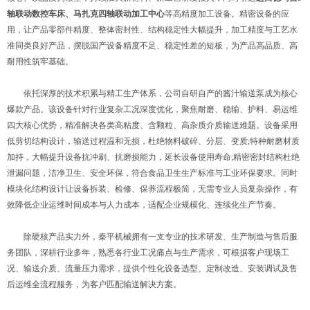
轴联动数控车床、马扎克四轴联动加工中心
等高精度加工设备。精密设备的应
用，让产品零部件精度、整体密封性、结构稳定性大幅提升，加工精度与工艺水
准同类良好产品，摆脱国产设备精度不足、稳定性差的短板，为产品高品质、高
耐用性筑牢基础。
依托深厚的技术积累与精工生产体系，公司自研自产的酱汁输送泵成为核心
爆款产品。该设备针对行业复杂工况深度优化，聚焦耐磨、稳输、护料、易运维
四大核心优势，精准解决各类高粘度、含颗粒、高杂质介质输送难题。设备采用
低剪切结构设计，输送过程温和无损，杜绝物料破碎、分层、变质;特种耐磨材质
加持，大幅提升设备抗冲刷、抗磨损能力，延长设备使用寿命;精密密封结构杜绝
泄漏问题，洁净卫生、安全环保，符合食品卫生生产标准与工业环保要求。同时
模块化结构设计让设备拆装、检修、保养流程极简，无需专业人员复杂操作，有
效降低企业运维时间成本与人力成本，适配企业规模化、连续化生产节奏。
除硬核产品实力外，秦平机械拥有一支专业的技术研发、生产制造与售后服
务团队，深耕行业多年，熟悉各行业工况痛点与生产需求，可根据客户现场工
况、输送介质、流量压力需求，提供个性化设备选型、定制改造、安装调试及售
后运维全流程服务，为客户匹配输送解决方案。