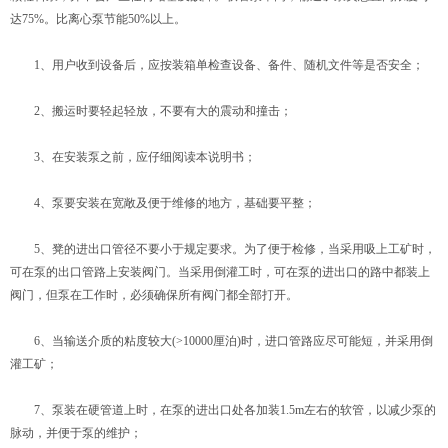
达75%。比离心泵节能50%以上。
1、用户收到设备后，应按装箱单检查设备、备件、随机文件等是否安全；
2、搬运时要轻起轻放，不要有大的震动和撞击；
3、在安装泵之前，应仔细阅读本说明书；
4、泵要安装在宽敞及便于维修的地方，基础要平整；
5、凳的进出口管径不要小于规定要求。为了便于检修，当采用吸上工矿时，
可在泵的出口管路上安装阀门。当采用倒灌工时，可在泵的进出口的路中都装上
阀门，但泵在工作时，必须确保所有阀门都全部打开。
6、当输送介质的粘度较大(>10000厘泊)时，进口管路应尽可能短，并采用倒
灌工矿；
7、泵装在硬管道上时，在泵的进出口处各加装1.5m左右的软管，以减少泵的
脉动，并便于泵的维护；