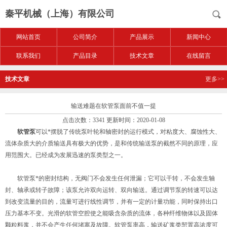
秦平机械（上海）有限公司
网站首页
公司简介
产品展示
新闻中心
联系我们
产品目录
技术文章
在线留言
技术文章
更多>>
输送难题在软管泵面前不值一提
点击次数：3341 更新时间：2020-01-08
软管泵
可以*摆脱了传统泵叶轮和轴密封的运行模式，对粘度大、腐蚀性大、
流体杂质大的介质输送具有极大的优势，是和传统输送泵的截然不同的原理，应
用范围大。已经成为发展迅速的泵类型之一。
软管泵*的密封结构，无阀门不会发生任何泄漏；它可以干转，不会发生轴
封、轴承或转子故障；该泵允许双向运转、双向输送。通过调节泵的转速可以达
到改变流量的目的，流量可进行线性调节，并有一定的计量功能，同时保持出口
压力基本不变。光滑的软管空腔使之能吸含杂质的流体，各种纤维物体以及固体
颗粒料浆，并不会产生任何堵塞及故障。软管泵率高，输送矿浆类恝置高浓度可