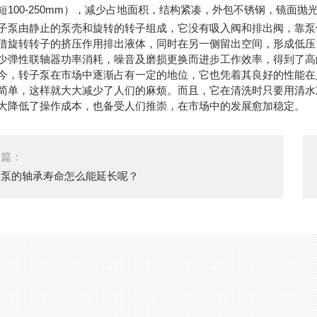
短100-250mm），减少占地面积，结构紧凑，外包不锈钢，镜面
由静止的泵壳和旋转的转子组成，它没有吸入阀和排出阀，靠泵体
借旋转转子的挤压作用排出液体，同时在另一侧留出空间，形成低压
少弹性联轴器功率消耗，噪音及磨损更换而进步工作效率，得到了高
转子泵在市场中逐渐占有一定的地位，它也凭着其良好的性能在人
简单，这样就大大减少了人们的麻烦。而且，它在清洗时只要用清水
大降低了操作成本，也备受人们推崇，在市场中的发展愈加稳定。
一篇：
浆泵的轴承寿命怎么能延长呢？