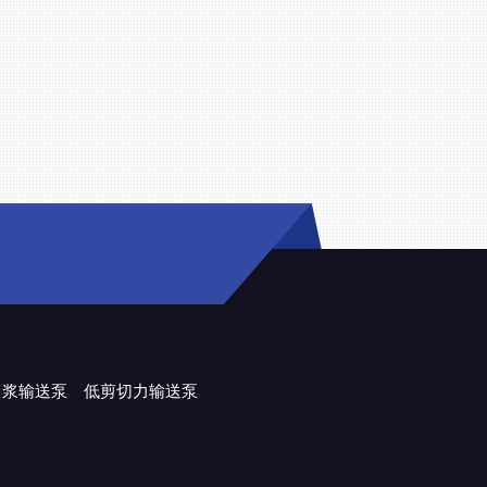
力浆输送泵
低剪切力输送泵