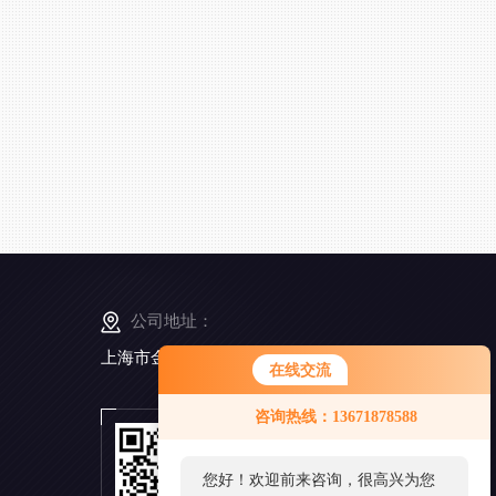
公司地址：
上海市金山工业区亭卫公路6495弄168号5幢3楼
在线交流
咨询热线：13671878588
扫
一
扫
您好！欢迎前来咨询，很高兴为您
添