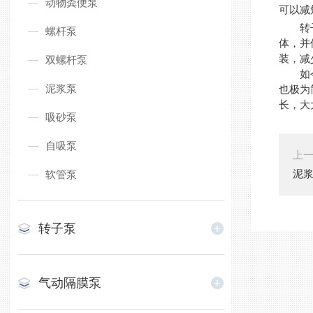
动物粪便泵
可以减
转子泵
螺杆泵
体，并
装，减
双螺杆泵
如今，
泥浆泵
也极为
长，大
吸砂泵
自吸泵
上
泥
软管泵
转子泵
气动隔膜泵