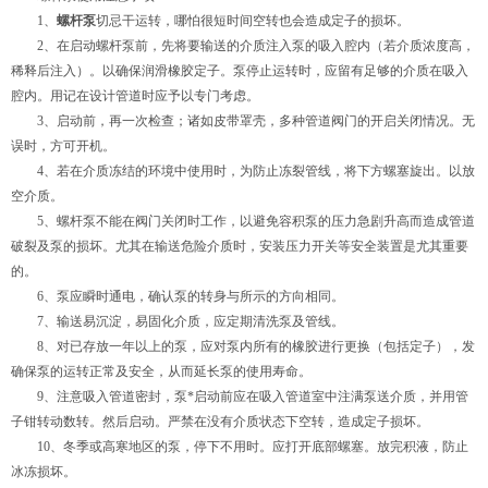
1、
螺杆泵
切忌干运转，哪怕很短时间空转也会造成定子的损坏。
2、在启动螺杆泵前，先将要输送的介质注入泵的吸入腔内（若介质浓度高，
稀释后注入）。以确保润滑橡胶定子。泵停止运转时，应留有足够的介质在吸入
腔内。用记在设计管道时应予以专门考虑。
3、启动前，再一次检查；诸如皮带罩壳，多种管道阀门的开启关闭情况。无
误时，方可开机。
4、若在介质冻结的环境中使用时，为防止冻裂管线，将下方螺塞旋出。以放
空介质。
5、螺杆泵不能在阀门关闭时工作，以避免容积泵的压力急剧升高而造成管道
破裂及泵的损坏。尤其在输送危险介质时，安装压力开关等安全装置是尤其重要
的。
6、泵应瞬时通电，确认泵的转身与所示的方向相同。
7、输送易沉淀，易固化介质，应定期清洗泵及管线。
8、对已存放一年以上的泵，应对泵内所有的橡胶进行更换（包括定子），发
确保泵的运转正常及安全，从而延长泵的使用寿命。
9、注意吸入管道密封，泵*启动前应在吸入管道室中注满泵送介质，并用管
子钳转动数转。然后启动。严禁在没有介质状态下空转，造成定子损坏。
10、冬季或高寒地区的泵，停下不用时。应打开底部螺塞。放完积液，防止
冰冻损坏。