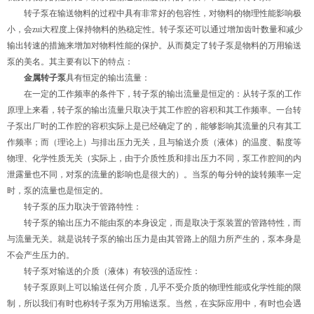
转子泵在输送物料的过程中具有非常好的包容性，对物料的物理性能影响极
小，会zui大程度上保持物料的热稳定性。转子泵还可以通过增加齿叶数量和减少
输出转速的措施来增加对物料性能的保护。从而奠定了转子泵是物料的万用输送
泵的美名。其主要有以下的特点：
金属转子泵
具有恒定的输出流量：
在一定的工作频率的条件下，转子泵的输出流量是恒定的：从转子泵的工作
原理上来看，转子泵的输出流量只取决于其工作腔的容积和其工作频率。一台转
子泵出厂时的工作腔的容积实际上是已经确定了的，能够影响其流量的只有其工
作频率；而（理论上）与排出压力无关，且与输送介质（液体）的温度、黏度等
物理、化学性质无关（实际上，由于介质性质和排出压力不同，泵工作腔间的内
泄露量也不同，对泵的流量的影响也是很大的）。当泵的每分钟的旋转频率一定
时，泵的流量也是恒定的。
转子泵的压力取决于管路特性：
转子泵的输出压力不能由泵的本身设定，而是取决于泵装置的管路特性，而
与流量无关。就是说转子泵的输出压力是由其管路上的阻力所产生的，泵本身是
不会产生压力的。
转子泵对输送的介质（液体）有较强的适应性：
转子泵原则上可以输送任何介质，几乎不受介质的物理性能或化学性能的限
制，所以我们有时也称转子泵为万用输送泵。当然，在实际应用中，有时也会遇