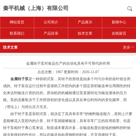
秦平机械（上海）有限公司
网站首页
公司简介
产品展示
新闻中心
联系我们
产品目录
技术文章
在线留言
技术文章
更多>>
金属转子泵对食品生产的自动化具有不可替代的作用
点击次数：1967 更新时间：2020-12-07
金属转子泵
是一种容积式泵，其转子的形状是由多个均匀分布的齿叶组合而
成的。转子泵在运行过程中是借助工作腔内的多个固定容积输送单位周期性的转
化来达到输送介质的目的。原动机的机械能通过泵直接转化为输送液体的压力
能。泵的流量取决于工作腔容积的变化值以及其在单位时间内的变化频率，而
（理论上）与排出压力无关。
由于转子泵是容积式泵，就决定了其具有非常*的物料输送能力，原则上只要
是能够流入泵腔内的介质，转子泵就能够输送，具有非常广泛的应用前景。但是
转子泵相对于离心泵来说，制造成本要高许多，在输送粘度比较低的物料的时候
就没有很好的性价比，所以在输送低粘度物料的时候，不宜选择转子泵。