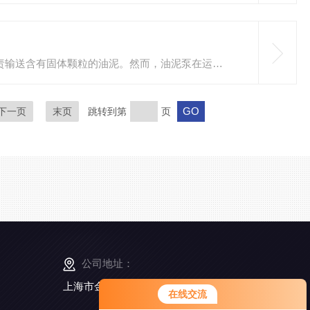
油泥泵在石油、化工等行业中扮演着重要角色，负责输送含有固体颗粒的油泥。然而，油泥泵在运行过程中常常面临堵塞问题，这不仅影响了生产效率，还可能导致设备损坏。因此，提高油泥泵的抗堵塞能力显得尤为重要。本文将探讨几种有效的策略，以帮助提高它的抗堵塞能力。1.选择合适的泵型不同类型的油泥泵在处理油泥时的性能差异显著。对于含有较多固体颗粒的油泥，选择具有较大通道和自清洁功能的泵型是关键。例如，螺杆泵和齿轮泵在处理高粘度和含固体颗粒的流体时表现较好。通过合理选择泵型，可以有效减少堵塞的发...
下一页
末页
跳转到第
页
公司地址：
上海市金山工业区亭卫公路6495弄168号5幢3楼
在线交流