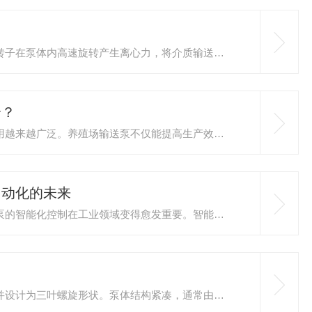
耐腐蚀转子泵，又称作离心式转子泵，是一种利用转子在泵体内高速旋转产生离心力，将介质输送到出口处的泵类产品。其主要特点是结构简单、运行平稳、噪音低、扬程高、耐腐蚀性能好。在输送具有腐蚀性、易燃易爆、有毒有害等特殊介质时，耐腐蚀转子泵具有明显优势。一、操作步骤1.检查设备：在启动之前，首先要检查设备各部件是否完好，包括泵体、转子、轴承、密封装置等。确保无损坏、磨损、松动等现象。2.检查电源：检查电源电压、频率是否符合设备要求，电源线是否完好。确保电源稳定，避免因电源问题导致设备损...
个？
随着养殖规模的不断扩大，输送泵在养殖场中的应用越来越广泛。养殖场输送泵不仅能提高生产效率，还能确保养殖场内各种液体的高效、稳定输送。因此，选择合适的输送泵显得尤为重要。本文将详细介绍养殖场输送泵的五大特点，帮助养殖业者更好地理解输送泵的功能及其在实际工作中的优势。1.高效节能在养殖场中，输送泵通常需要长时间、高频率地工作，因此其能源消耗是一个非常重要的考虑因素。现代养殖场输送泵大多数采用高效能的设计，能够在保证输送效率的同时，降低能源消耗。这不仅有助于降低养殖场的运营成本，还...
自动化的未来
随着工业自动化和智能制造的不断发展，纸浆输送泵的智能化控制在工业领域变得愈发重要。智能控制技术不仅提高了生产效率，还降低了运营成本，减少了对人力资源的依赖，同时提升了产品质量和生产安全性。一、智能化控制的背景传统的纸浆输送泵系统主要依赖于人工操作和简单的机械控制，这种方式存在诸多不足，如操作复杂、效率低下、能耗高等问题。随着科技的进步，智能控制技术逐渐应用于系统中，实现了自动化和精细化控制，极大地提升了生产效能。二、智能化控制技术的实现1.传感器技术-传感器是智能化控制的基础...
橡胶转子泵关键部件——转子，由橡胶材料制成，并设计为三叶螺旋形状。泵体结构紧凑，通常由变速齿轮、同步齿轮、轴承、整体铸造泵壳、轴封、旋转凸轮、保护衬板、泵盖等组成。橡胶转子泵的两个转子在泵壳内同步反向旋转，通过转子与泵壳之间的无间隙设计，以及橡胶的弹性和密封性能，实现介质的平稳输送。维护保养措施：为了确保橡胶转子泵的正常运行和延长使用寿命，需采取以下维护保养措施：定期检查磨损情况：定期检查泵体和转子的磨损情况，如磨损严重应及时更换。同时，检查泵体和转子之间的间隙，确保间隙在规...