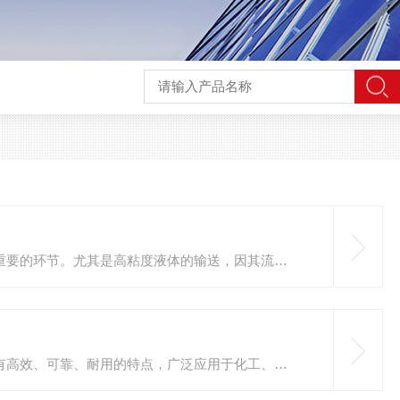
在工业生产和日常生活中，液体的输送是一个至关重要的环节。尤其是高粘度液体的输送，因其流动性差、流动阻力大，给泵的选择和设计带来了挑战。高粘度液体输送泵的流体动力学基础，主要涉及流体的性质、流动状态、泵的工作原理以及相关的流体力学理论。首先，高粘度液体的特性是理解其输送过程的关键。高粘度液体通常具有较高的内摩擦力，这意味着在流动过程中，液体分子之间的相互作用力较强，导致流动阻力增加。常见的高粘度液体包括油漆、糖浆、粘合剂等。这些液体的粘度通常在100mPa·s以上，甚至可以达到...
双向转子泵作为一种特殊的流体输送设备，因其具有高效、可靠、耐用的特点，广泛应用于化工、石油、食品加工、水处理等行业。为了确保双向转子泵长期高效运行，及时的维护与故障排除至关重要。一、维护要点1.定期检查密封件密封件是双向转子泵中至关重要的部件，它可以防止流体泄漏并保持泵内压力。随着使用时间的增加，密封件可能会出现老化、磨损或失效现象，因此需要定期检查密封件的状态。更换密封件时，应选择与泵体匹配的高质量材料，避免因更换不当导致的泄漏或设备损坏。2.清洁与润滑在运行过程中，转子与...