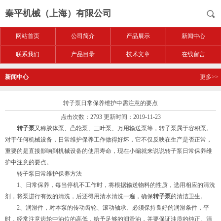
秦平机械（上海）有限公司
网站首页
公司简介
产品展示
新闻中心
联系我们
产品目录
技术文章
在线留言
新闻中心
更多>>
转子泵日常保养维护中需注意的要点
点击次数：2793 更新时间：2019-11-23
转子泵
又称胶体泵、凸轮泵、三叶泵、万用输送泵等，转子泵属于容积泵。
对于任何机械设备，日常维护保养工作做得好坏，它不仅反映在生产是否正常，
重要的是直接影响到机械设备的使用寿命，现在小编就来说说转子泵日常保养维
护中注意的要点。
转子泵日常维护保养方法
1、日常保养，每当停机不工作时，将根据输送物料的性质，选用相应的清洗
剂，将泵进行有效的清洗，后还得用清水清洗一遍，确保
转子泵
的清洁卫生。
2、润滑件，对本泵的传动齿轮、滚动轴承、必须保持良好的润滑条件，平
时，经常注意齿轮中油位的高低，给予足够的润滑油，并要保证油质的纯正、清