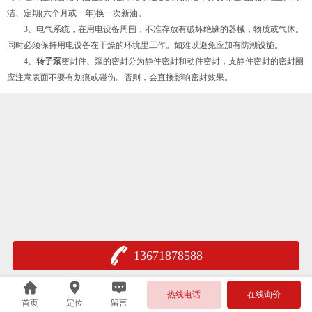
洁、定期(六个月或一年)换一次新油。
3、电气系统，在用电设备周围，不准存放有破坏绝缘的器械，物质或气体。
同时必须保持用电设备在干燥的环境里工作。如难以避免应加有防潮设施。
4、
转子泵
密封件、泵的密封分为静件密封和动件密封，支静件密封的密封圈
应注意表面不要有划痕或碰伤。否则，会直接影响密封效果。
13671878588
热线电话
在线询价
首页
定位
留言