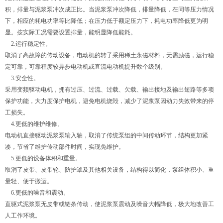
积，排量与泥浆泵冲次成正比。当泥浆泵冲次降低，排量降低，在同等压力情况
下，相应的耗电功率等比降低；在压力低于额定压力下，耗电功率降低更为明
显。按实际工况需要设置排量，能明显降低能耗。
2.运行稳定性。
取消了高故障的传动设备，电动机的转子采用稀土永磁材料，无需励磁，运行稳
定可靠，可靠程度较异步电动机或直流电动机提升数个级别。
3.安全性。
采用变频驱动电机，拥有过压、过流、过载、欠载、输出接地及输出短路等多项
保护功能，大力度保护电机，避免电机烧毁，减少了泥浆泵因动力失效带来的停
工损失。
4.更低的维护维修。
电动机直接驱动泥浆泵输入轴，取消了传统泵组的中间传动环节，结构更加紧
凑，节省了维护传动部件时间，实现免维护。
5.更低的设备体积和重量。
取消了皮带、皮带轮、防护罩及其他相关设备，结构得以简化，泵组体积小、重
量轻、便于搬运。
6.更低的噪音和震动。
直驱式泥浆泵无皮带或链条传动，使泥浆泵震动及噪音大幅降低，极大地改善工
人工作环境。