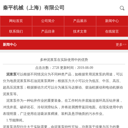
秦平机械（上海）有限公司
网站首页
公司简介
产品展示
新闻中心
联系我们
产品目录
技术文章
在线留言
新闻中心
更多>>
多种泥浆泵在实际使用中的优势
点击次数：2728 更新时间：2019-08-09
泥浆泵
可以根据不同情况分为不同种类产品，如根据常用泥浆泵的用途，可以
分为地质泥浆泵和石油泥浆泵两种；根据压力大小可以分为低压、中压、高压、
超高压泥浆泵；根据驱动方式可以分为液压马达驱动、柴油机驱动和电动机驱动
泥浆泵等。
泥浆泵作为一种钻井作业的重要装备。在工作时向井底输送循环高压钻井液，
冲洗井底、破碎岩石、冷却润滑钻头，并将岩屑携带返回地面。在现实使用中的
表现明显，广泛使用在送吸浓浆稠液、装料及悬浮物质的污水作业。
1.节能降耗。
泥浆泵选型往往大于实际需要，由泥浆泵特性可知，功率等于排量与压力的乘