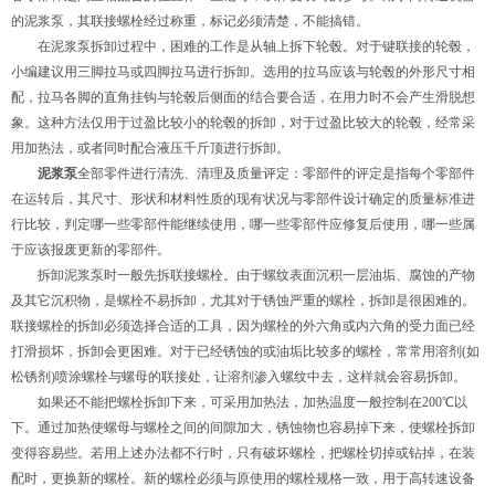
的泥浆泵，其联接螺栓经过称重，标记必须清楚，不能搞错。
在泥浆泵拆卸过程中，困难的工作是从轴上拆下轮毂。对于键联接的轮毂，
小编建议用三脚拉马或四脚拉马进行拆卸。选用的拉马应该与轮毂的外形尺寸相
配，拉马各脚的直角挂钩与轮毂后侧面的结合要合适，在用力时不会产生滑脱想
象。这种方法仅用于过盈比较小的轮毂的拆卸，对于过盈比较大的轮毂，经常采
用加热法，或者同时配合液压千斤顶进行拆卸。
泥浆泵
全部零件进行清洗、清理及质量评定：零部件的评定是指每个零部件
在运转后，其尺寸、形状和材料性质的现有状况与零部件设计确定的质量标准进
行比较，判定哪一些零部件能继续使用，哪一些零部件应修复后使用，哪一些属
于应该报废更新的零部件。
拆卸泥浆泵时一般先拆联接螺栓。由于螺纹表面沉积一层油垢、腐蚀的产物
及其它沉积物，是螺栓不易拆卸，尤其对于锈蚀严重的螺栓，拆卸是很困难的。
联接螺栓的拆卸必须选择合适的工具，因为螺栓的外六角或内六角的受力面已经
打滑损坏，拆卸会更困难。对于已经锈蚀的或油垢比较多的螺栓，常常用溶剂(如
松锈剂)喷涂螺栓与螺母的联接处，让溶剂渗入螺纹中去，这样就会容易拆卸。
如果还不能把螺栓拆卸下来，可采用加热法，加热温度一般控制在200℃以
下。通过加热使螺母与螺栓之间的间隙加大，锈蚀物也容易掉下来，使螺栓拆卸
变得容易些。若用上述办法都不行时，只有破坏螺栓，把螺栓切掉或钻掉，在装
配时，更换新的螺栓。新的螺栓必须与原使用的螺栓规格一致，用于高转速设备