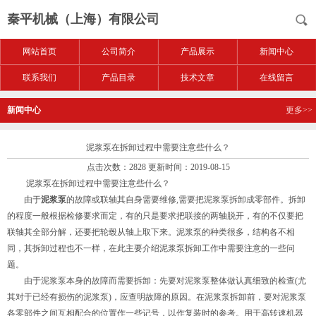
秦平机械（上海）有限公司
网站首页
公司简介
产品展示
新闻中心
联系我们
产品目录
技术文章
在线留言
新闻中心
更多>>
泥浆泵在拆卸过程中需要注意些什么？
点击次数：2828 更新时间：2019-08-15
泥浆泵在拆卸过程中需要注意些什么？
由于
泥浆泵
的故障或联轴其自身需要维修,需要把泥浆泵拆卸成零部件。拆卸
的程度一般根据检修要求而定，有的只是要求把联接的两轴脱开，有的不仅要把
联轴其全部分解，还要把轮毂从轴上取下来。泥浆泵的种类很多，结构各不相
同，其拆卸过程也不一样，在此主要介绍泥浆泵拆卸工作中需要注意的一些问
题。
由于泥浆泵本身的故障而需要拆卸：先要对泥浆泵整体做认真细致的检查(尤
其对于已经有损伤的泥浆泵)，应查明故障的原因。在泥浆泵拆卸前，要对泥浆泵
各零部件之间互相配合的位置作一些记号，以作复装时的参考。用于高转速机器