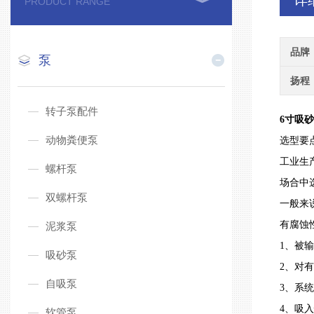
详
PRODUCT RANGE
品牌
泵
扬程
转子泵配件
6寸吸
动物粪便泵
选型要
工业生
螺杆泵
场合中
双螺杆泵
一般来
有腐蚀
泥浆泵
1、被
吸砂泵
2、对
自吸泵
3、系
4、吸
软管泵