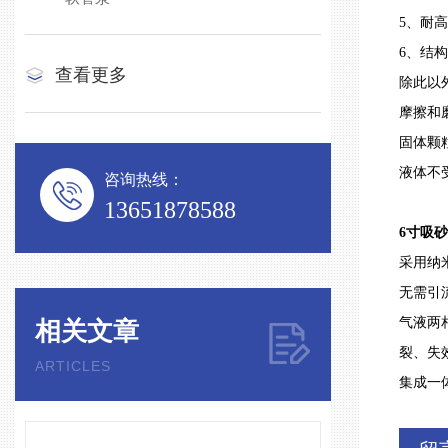
5、耐
6、结
查看更多
除此以
摩擦和
固体颗
液体不
咨询热线：
13651878588
6寸吸
采用纳
无需引
气液两
相关文章
裂、失
ARTICLES
集成一