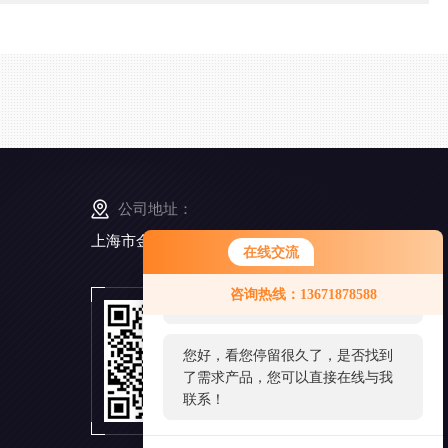
公司地址：
上海市金山工业区亭卫公路6495弄168号5幢3楼
在线交流
您好！欢迎前来咨询，很高兴为您
咨询热线：13671878588
服务，请问您要咨询什么问题呢？
扫
一
扫
您好，看您停留很久了，是否找到
添
了需求产品，您可以直接在线与我
加
微
联系！
信