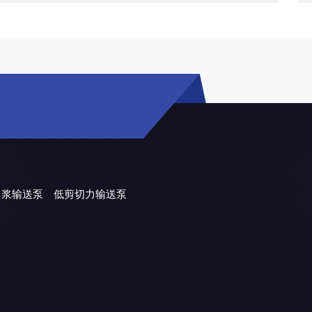
力浆输送泵
低剪切力输送泵