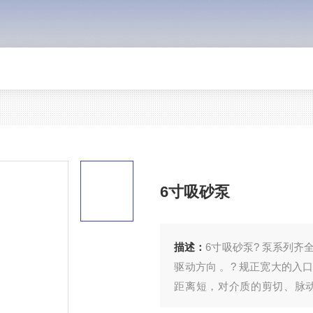
6寸吸砂泵
描述：
6寸吸砂泵? 泵系列齐
驱动方向 。? 规正宽大的入
距离短，对介质的剪切、脉动
塞。