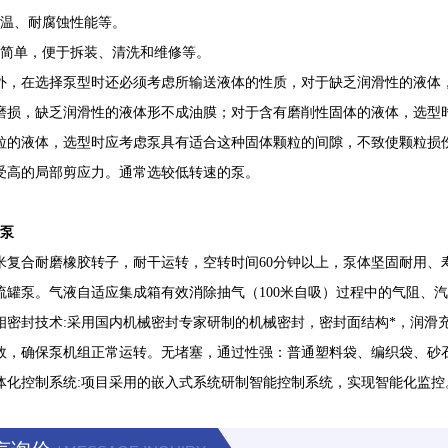
高温、耐腐蚀性能等。
构简单，便于拆装、清洗和维修等。
外，在选择泵型时还必须考虑所输送液体的性质，对于缺乏润滑性的液体
磨损，缺乏润滑性的液体形不成油膜；对于含有磨削性固体的液体，选型
粒的液体，选型时应考虑泵具有适合这种固体颗粒的间隙，不致使颗粒损
受高的局部剪应力。通常选较低转速的泵。
砂泵
米复合耐磨橡胶转子，耐干运转，空转时间60分钟以上，泵体坚固耐用、寿
流罐泵。气液自适应集成箱有效消除抽气（100米自吸）过程中的气阻、
相密封技术:采用国内机械密封专家研制的机械密封，密封面结构*，润滑
效，确保泵机组正常运转。无堵塞，通过性强：普通塑料袋、编织袋、砂
体化控制系统:项目采用的嵌入式系统研制智能控制系统，实现智能化监控