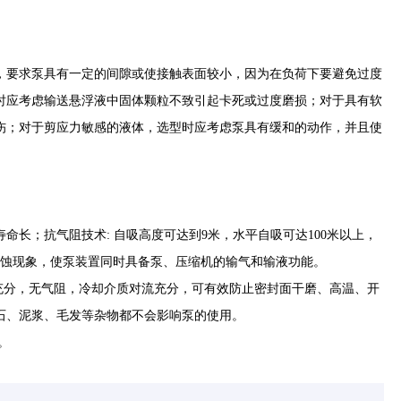
，要求泵具有一定的间隙或使接触表面较小，因为在负荷下要避免过度
时应考虑输送悬浮液中固体颗粒不致引起卡死或过度磨损；对于具有软
伤；对于剪应力敏感的液体，选型时应考虑泵具有缓和的动作，并且使
命长；抗气阻技术: 自吸高度可达到9米，水平自吸可达100米以上，
汽蚀现象，使泵装置同时具备泵、压缩机的输气和输液功能。
充分，无气阻，冷却介质对流充分，可有效防止密封面干磨、高温、开
石、泥浆、毛发等杂物都不会影响泵的使用。
。