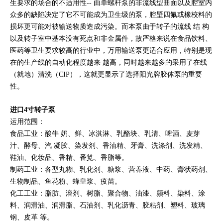
生要求的场合的不适用性-- 由单螺杆泵的非流线型曲面以及腔室内
众多的缺陷决定了它不可能成为卫生级的泵，腔壁四氟或橡校料的
损坏更可能对被输送物质造成污染。而本泵由于转子的流线 结 构
以及转子室中基本没有死点和非金属件，故严格来说在食品饮料、
医药等卫生要求较高的行业中，万用输送泵更适合应用，特别是现
在的生产线的自动化程度越来 越高，同时越来越多的采用了在线
（就地）清洗（CIP），这就更显示了选择阳光牌胶体泵的重要
性。
进口4寸转子泵
运用范围：
食品工业：酸牛 奶、鲜、冰淇淋、乳酪块、乳清、啤酒、麦芽
汁、酵母、汽 凝胶、染发剂、香油精、牙膏、洗涤剂、洗发精、
鞋油、化妆品、香精、番笕、香脂等。
制药工业：各型丸糊、乳化剂、糖浆、营养液、中药、膏状药剂、
生物制品、鱼花粉、蜂皇浆、疫苗。
化工工业：脂肪、溶剂、树脂、聚合物、油漆、颜料、染料、涂
料、润滑油、润滑脂、石油剂、乳化沥青、胶粘剂、塑料、玻璃
钢、皮革 等。