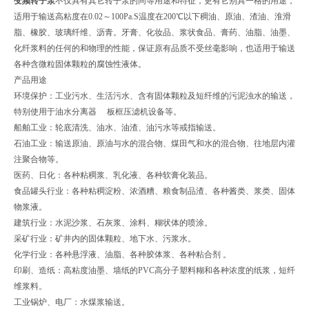
变频转子泵
不仅具有其它转子泵的同等用途和特征，更有它别具一格的用途，
适用于输送高粘度在0.02～100Pa.S温度在200℃以下稠油、原油、渣油、淮滑
脂、橡胶、玻璃纤维、沥青。牙膏、化妆品、浆状食品、膏药、油脂、油墨、
化纤浆料的任何的和物理的性能，保证原有品质不受丝毫影响，也适用于输送
各种含微粒固体颗粒的腐蚀性液体。
产品用途
环境保护：工业污水、生活污水、含有固体颗粒及短纤维的污泥浊水的输送，
特别使用于油水分离器 板框压滤机设备等。
船舶工业：轮底清洗、油水、油渣、油污水等戒指输送。
石油工业：输送原油、原油与水的混合物、煤田气和水的混合物、往地层内灌
注聚合物等。
医药、日化：各种粘稠浆、乳化液、各种软膏化装品。
食品罐头行业：各种粘稠淀粉、浓酒糟、粮食制品渣、各种酱类、浆类、固体
物浆液。
建筑行业：水泥沙浆、石灰浆、涂料、糊状体的喷涂。
采矿行业：矿井内的固体颗粒、地下水、污浆水。
化学行业：各种悬浮液、油脂、各种胶体浆、各种粘合剂 。
印刷、造纸：高粘度油墨、墙纸的PVC高分子塑料糊和各种浓度的纸浆，短纤
维浆料。
工业锅炉、电厂：水煤浆输送。