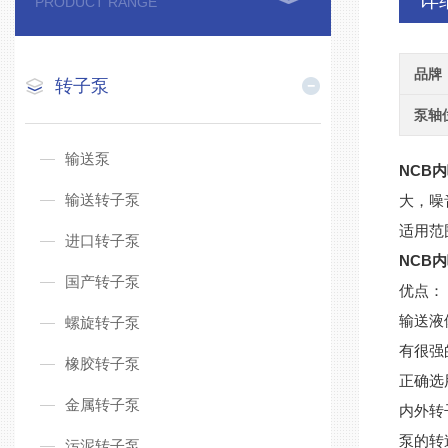
详
PRODUCT RANGE
品牌
转子泵
泵轴
输送泵
NCB
输送转子泵
大，噪
适用范
进口转子泵
NCB
国产转子泵
优点：
输送液
螺旋转子泵
有很强
橡胶转子泵
正确选
金属转子泵
内外转
泵的转
污泥转子泵