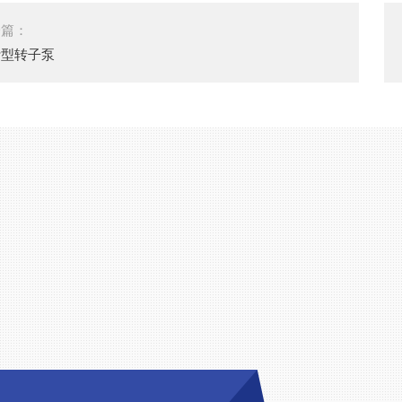
一篇：
叶型转子泵