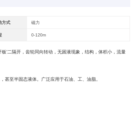
动方式
磁力
程
0-120m
牙板’二隔开，齿轮同向转动，无困液现象，结构，体积小，流量
体，甚至半固态液体。广泛应用于石油、工、油脂。