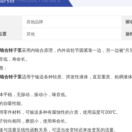
细内容
/ PRODUCT DETAILS
其他品牌
驱
位置
其他
扬
内啮合转子泵
采用内啮合原理，内外齿轮节圆紧靠一边，另一边被“月
音低，寿命长。
围：
内啮合转子泵
适用于输送各种轻质、挥发性液体，直至重质、粘稠液
体平稳，无脉动，振动小，噪音低。
的自吸性能。
用零件材料，可输送多种有腐蚀性的介质，使用温度可200℃。
子转向相同，磨损小，使用寿命长。
速与流量呈线性函数关系，可适当改变转还来改变泵的流量。