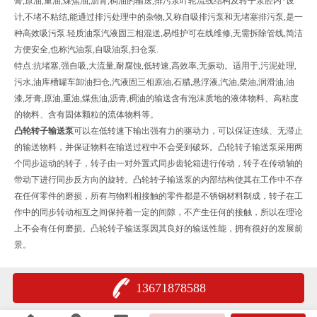
膏,原油,重油,煤焦油,沥青,稠油的输送,排污泵叶轮流线结构及转子泵腔内*设
计,不堵不粘结,能通过排污处理中的杂物,又称自吸排污泵和无堵塞排污泵,是一
种高效吸污泵.轻质油泵汽液固三相混送,易维护可在线维修,无需拆除管线,简洁
方便安全,也称汽油泵,自吸油泵,扫仓泵.
特点:抗堵塞,强自吸,大流量,耐腐蚀,低转速,高效率,无振动。适用于,污泥处理,
污水,油库槽罐车卸油扫仓,汽液固三相原油,石腊,悬浮液,汽油,柴油,润滑油,油
漆,牙膏,原油,重油,煤焦油,沥青,稠油的输送含有泡沫质地的液体物料、高粘度
的物料、含有固体颗粒的流体物料等。
凸轮转子输送泵
可以在低转速下输出强有力的驱动力，可以保证连续、无滞止
的输送物料，并保证物料在输送过程中不会受到破坏。凸轮转子输送泵采用两
个同步运动的转子，转子由一对外置式同步齿轮箱进行传动，转子在传动轴的
带动下进行同步反方向的旋转。凸轮转子输送泵的内部结构使其在工作中不存
在任何零件的磨损，所有与物料相接触的零件都是不锈钢材料制成，转子在工
作中的同步转动相互之间保持着一定的间隙，不产生任何的接触，所以在理论
上不会有任何磨损。凸轮转子输送泵因其良好的输送性能，拥有很好的发展前
景。
13671878588