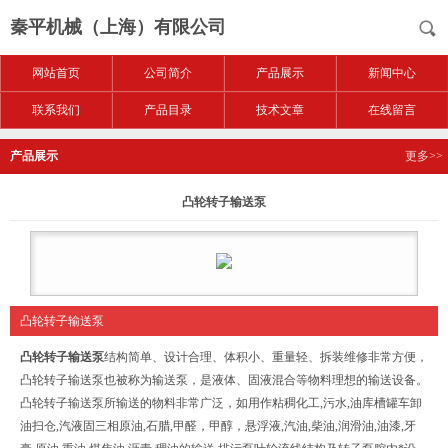
秦平机械（上海）有限公司
网站首页
公司简介
产品展示
新闻中心
联系我们
产品目录
技术文章
在线留言
产品展示
更多>>
凸轮转子输送泵
凸轮转子输送泵
凸轮转子输送泵
结构简单、设计合理、体积小、重量轻、拆装维修非常方便，
凸轮转子输送泵也被称为输送泵，是液体、固液混合等物料理想的输送设备。
凸轮转子输送泵所输送的物料非常广泛，如用作粘稠化工,污水,油库槽罐车卸
油扫仓,汽液固三相原油,石腊,甲醛，甲醇，悬浮液,汽油,柴油,润滑油,油漆,牙