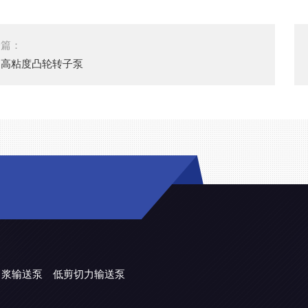
一篇：
属高粘度凸轮转子泵
力浆输送泵
低剪切力输送泵