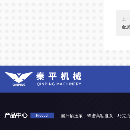
上
金
产品中心
酱汁输送泵
蜂蜜高粘度泵
巧克
Product