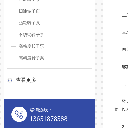
扫油转子泵
二.可
凸轮转子泵
三.泵
不锈钢转子泵
高粘度转子泵
四.波
高精度转子泵
螺
查看更多
1、排
转子泵
道，以
咨询热线：
13651878588
2、