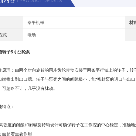
细内容
/ PRODUCT DETAILS
秦平机械
材
方式
电动
旋转子5寸凸轮泵
理：由两个对向旋转的同步齿轮带动安装于两条平行轴上的转子，转子
口端推出到出口端。转子与泵壳之间的间隙极小，能*密封泵的进口与出
，可忽略不计，几乎没有脉动。
特点：
强度的耐酸和耐碱旋转轴设计可确保转子在工作腔的中心稳定，准确地
方面起着重要作用；