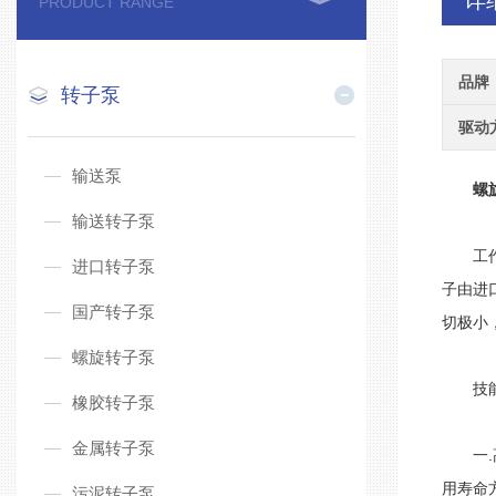
详
PRODUCT RANGE
品牌
转子泵
驱动
输送泵
螺
输送转子泵
工作原
进口转子泵
子由进
国产转子泵
切极小
螺旋转子泵
技能
橡胶转子泵
金属转子泵
一.高
用寿命
污泥转子泵