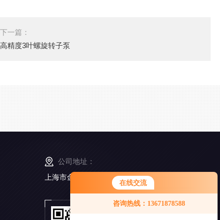
下一篇：
高精度3叶螺旋转子泵
公司地址：
上海市金山工业区亭卫公路6495弄168号5幢3楼
在线交流
咨询热线：13671878588
扫
一