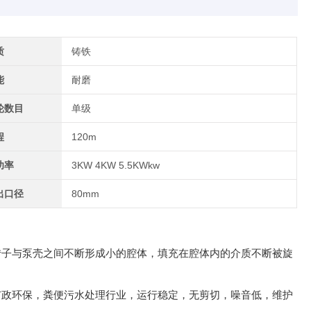
质
铸铁
能
耐磨
轮数目
单级
程
120m
功率
3KW 4KW 5.5KWkw
出口径
80mm
转子与泵壳之间不断形成小的腔体，填充在腔体内的介质不断被旋
市政环保，粪便污水处理行业，运行稳定，无剪切，噪音低，维护