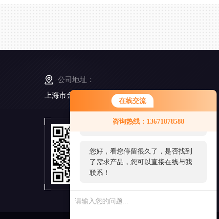
公司地址：
上海市金山工业区亭卫公路6495弄168号5幢3楼
在线交流
您好！欢迎前来咨询，很高兴为您
咨询热线：13671878588
服务，请问您要咨询什么问题呢？
扫
一
扫
您好，看您停留很久了，是否找到
添
了需求产品，您可以直接在线与我
加
微
联系！
信