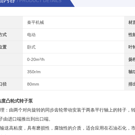
细内容
/ PRODUCT DETAILS
秦平机械
材
方式
电动
性
位置
卧式
叶
0-20m³/h
扬
350r/m
轴
口径
80mm
排
粘度凸轮式转子泵
理：由两个对向旋转的同步齿轮带动安装于两条平行轴上的转子，
子由进口端推出到出口端。
输送高粘度，具有磨损性，腐蚀性的介质，适合应用在石油石化，