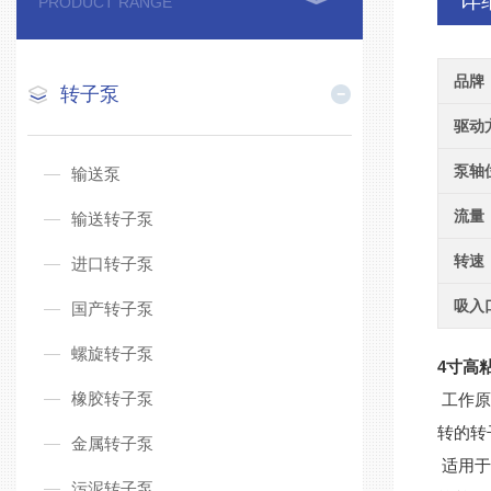
详
PRODUCT RANGE
品牌
转子泵
驱动
泵轴
输送泵
流量
输送转子泵
转速
进口转子泵
吸入
国产转子泵
螺旋转子泵
4寸高
橡胶转子泵
工作原
转的转
金属转子泵
适用于
污泥转子泵