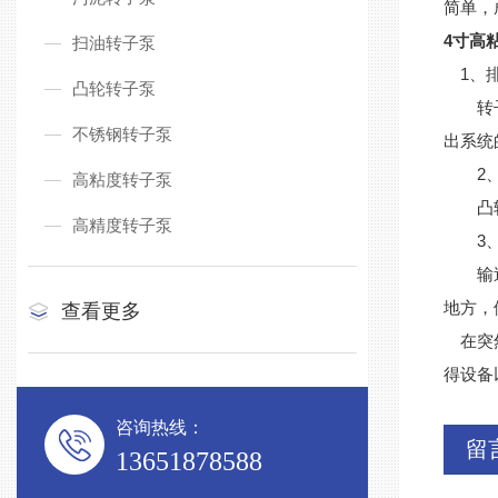
简单，
4寸高
扫油转子泵
1、排
凸轮转子泵
转子泵
不锈钢转子泵
出系统
2、
高粘度转子泵
凸轮式
高精度转子泵
3、
输送到
地方，
查看更多
在突然
得设备
咨询热线：
留
13651878588