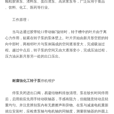
颗粒胶体泵、渣料泵、蛋白渣泵、高浓浆泵等，广泛应用于食品
、饮料、化工、医药等行业。
工作原理：
当马达通过胶带轮11带动轴7旋转时，转子槽中的叶片由于离
心力作用，贴紧在转子泵的泵体壁上。叶片开始由新月形空腔的转
向中部时，两相邻叶片与泵体隔成的空间逐渐变大，完成吸油过
程。越过中点后，转子泵的空间又由大逐渐变小，完成压油过程，
压力油从新月形另一处的出口压出。
耐腐蚀化工转子泵
停机维护
停泵关闭进出口阀，易凝结物料排放清理。泵在较长时间停用
后，启用前应先用手转动联轴器，手感有阻力，但能随意转动且轻
重均匀。并注意辨别泵内有无磨擦声和异物。在泵与减速电机重新
就位安装时，应检查泵轴与电机轴的同轴度，测量联轴器的外圆上