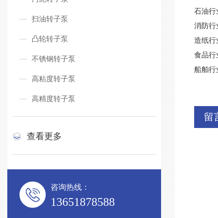
石油行
扫油转子泵
消防行
凸轮转子泵
造纸行
食品行
不锈钢转子泵
船舶行
高粘度转子泵
高精度转子泵
留
查看更多
咨询热线：
13651878588