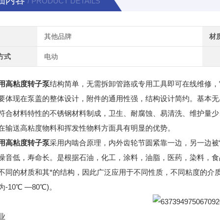
细内容
/ PRODUCT DETAILS
其他品牌
材
方式
电动
用高粘度转子泵
结构简单，无需拆卸管路或专用工具即可在线维修，
要体现在泵盖的整体设计，附件的通用性强，结构设计简约。基本无
符合材料特性的不锈钢材料制成，卫生、耐腐蚀、易清洗、维护量少
在输送高粘度物料和挥发性物料方面具有明显的优势。
用高粘度转子泵
采用内啮合原理，内外齿轮节圆紧靠一边，另一边被
噪音低，寿命长。是根据石油，化工，涂料，油脂，医药，染料，食
不同的材质和其*的结构，因此广泛应用于不同性质，不同粘度的介质输送。适
-10℃ —80℃)。
业