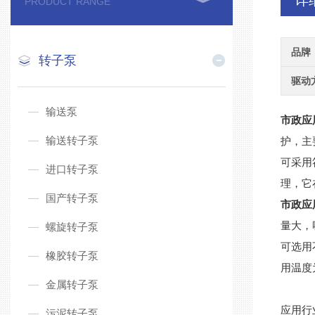
详
PRODUCT RANGE
品牌
转子泵
驱动
输送泵
市政应
输送转子泵
护，主
可采用
进口转子泵
理，它
国产转子泵
市政应
量大，
螺旋转子泵
可选用
橡胶转子泵
用温度为
金属转子泵
应用行
污泥转子泵