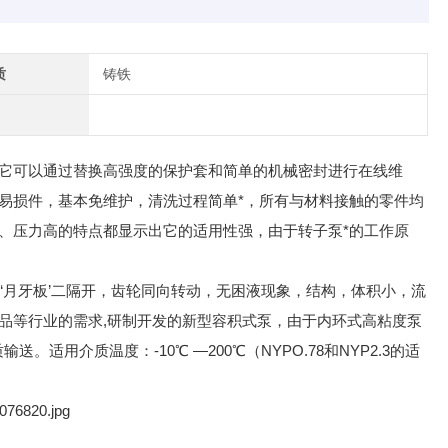
质
铸铁
它可以通过替换高强度的保护套和简单的机械密封进行在线维
易损件，基本免维护，清洗过程简单*，所有与材料接触的零件均
、压力高的特点都显示出它的适用性强，由于转子泵*的工作原
“月牙板’二隔开，齿轮同向转动，无困液现象，结构，体积小，流
品等行业的需求,研制开发的新型容积式泵，由于内环式高粘度泵
用介质温度：-10℃ —200℃（NYPO.78和NYP2.3的适