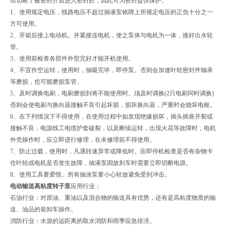
而切断了被密封介质进入密封腔，因此可为密封提供保护。
1、使用规定电压，线路电压不超过抽液泵铭牌上所规定电压的正负十分之一
方可使用。
2、开箱后接上电动机。并紧接连电机，使之泵体与电机为一体，接好出水轮
管。
3、使用前检查各部件外型完好才能开机使用。
4、不宜作空运转，使用时，抽吸完毕，即停泵。否则会加速叶轮密封件轴承
等磨损，也可能磨损泵管。
5、及时调换电刷，电刷磨损到将不能使用时。须及时调换(2只电刷同时调换)
否则会使电刷与换向器接触不良引起坏损，损坏换向器，严重时会烧坏电枢。
6、在下列情况下不得使用，在使用过程中如发现绝缘损坏，插头插座开裂或
接触不良，电源线工电缆护套破裂，以及断续运转，出现火花等故障时，电机
外壳操作时，应立即进行修理，在未修理前不得使用。
7、防止过载，使用时，凡遇转速异常或降低时。应即停机检查是否有杂物卡
住叶轮或电机是否发生故障，抽液泵因故刹车时需要立即切断电源。
8、使用工具要爱惜。所有抽涂泵要小心轻放避免受到冲击。
电动输送高粘度转子泵
应用行业：
石油行业：对原油、重油以及混合物的输送具有优势，还有是高粘度物质的输
送、油品的装卸车操作。
消防行业：水源的远距离的取水消防和雨季应急排涝。