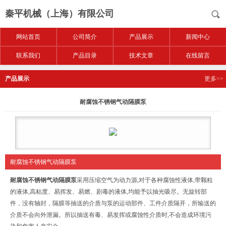
秦平机械（上海）有限公司
网站首页
公司简介
产品展示
新闻中心
联系我们
产品目录
技术文章
在线留言
产品展示
更多>>
耐腐蚀不锈钢气动隔膜泵
耐腐蚀不锈钢气动隔膜泵
耐腐蚀不锈钢气动隔膜泵
采用压缩空气为动力源,对于各种腐蚀性液体,带颗粒
的液体,高粘度、易挥发、易燃、剧毒的液体,均能予以抽光吸尽。无旋转部
件，没有轴封，隔膜等抽送的介质与泵的运动部件、工件介质隔开，所输送的
介质不会向外泄漏。所以抽送有毒、易发挥或腐蚀性介质时,不会造成环境污