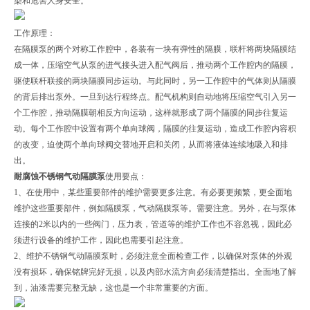
染和危害人身安全。
工作原理：
在隔膜泵的两个对称工作腔中，各装有一块有弹性的隔膜，联杆将两块隔膜结
成一体，压缩空气从泵的进气接头进入配气阀后，推动两个工作腔内的隔膜，
驱使联杆联接的两块隔膜同步运动。与此同时，另一工作腔中的气体则从隔膜
的背后排出泵外。一旦到达行程终点。配气机构则自动地将压缩空气引入另一
个工作腔，推动隔膜朝相反方向运动，这样就形成了两个隔膜的同步往复运
动。每个工作腔中设置有两个单向球阀，隔膜的往复运动，造成工作腔内容积
的改变，迫使两个单向球阀交替地开启和关闭，从而将液体连续地吸入和排
出。
耐腐蚀不锈钢气动隔膜泵
使用要点：
1、在使用中，某些重要部件的维护需要更多注意。有必要更频繁，更全面地
维护这些重要部件，例如隔膜泵，气动隔膜泵等。需要注意。另外，在与泵体
连接的2米以内的一些阀门，压力表，管道等的维护工作也不容忽视，因此必
须进行设备的维护工作，因此也需要引起注意。
2、维护不锈钢气动隔膜泵时，必须注意全面检查工作，以确保对泵体的外观
没有损坏，确保铭牌完好无损，以及内部水流方向必须清楚指出。全面地了解
到，油漆需要完整无缺，这也是一个非常重要的方面。