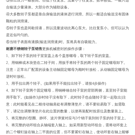
③排出压力一般较高。但低于往复泵。流量小于往复泵。效率较低。一般只适
合输送少量液体。大部分作为辅助设备。
④大多数转子泵都是靠自身输送的液体进行润滑。所以一般适合输送没有固体
颗粒的润滑液。
⑤转子泵也是间歇排液，所以流量波动比离心泵大。比往复泵小。但可以认为
是近似均匀的。
⑥当转子表面有液膜(输送润滑液)时。泵将具有自吸能力。
耐磨不锈钢转子泵销售
更换机械密封的操作步骤：
1、卸下转子泵的转子室室盖上各个盖形螺母，取下转子泵的室盖。
2、用铜棒或木块垫在二转子间，用扳手将转子泵的两个转子固定螺母卸下。
注意：正常出厂配置的设备主动轴固定螺母为顺时针放松，从动轴固定螺母为
逆时针放松。
3、用手拉出两个转子。(如果用手不能拉出转子，请按4步操作)
4、卸下转子室两个固定螺母，用铜棒锤击转子室的背部两侧，直至转子室能
用手取下。(如操作3步时转子没有取下，此时转子也会随转子室一起取出)注
意：此时能看见在二根传动轴肩处有调整薄垫片，请不要轻易取下，如需取
下，请记住调整薄垫片在此位置的数量，以便再装配时按原位及数量装上。
5、将完整的O型圈、静环、波片弹簧对应与3个销子装到转子泵的转子室上。
6、将完整的动环组合从轴端套入轴上。如采用新型动环组合，需将动环套上
的二个螺钉旋在轴上二平面的位置，但不要紧钉在轴上，使动环套在轴上能够