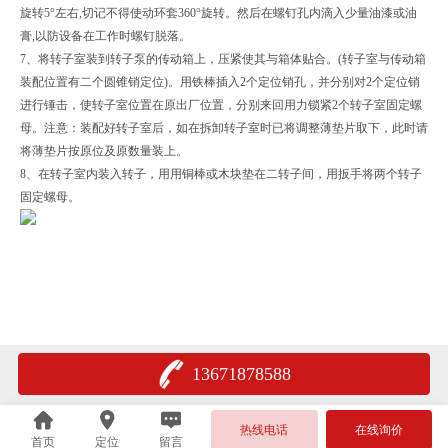
旋转5°左右,切记不得使动环套360°旋转。然后在螺钉孔内滴入少量油漆或油
膏,以防设备在工作时螺钉脱落。
7、将转子室装到转子泵的传动箱上，压紧使其与箱体贴合。(转子室与传动箱
装配位置有二个圆锥销定位)。用铁棒插入2个定位销孔，并分别对2个定位销
进行锤击，使转子室位置在原出厂位置，分别来回用力锁紧2个转子室固定螺
母。注意：装配好转子室后，如在拆卸转子室时已将调整薄垫片取下，此时请
将薄垫片按原位及原数量装上。
8、在转子室内装入转子，用用铜棒或木块垫在二转子间，用扳手将两个转子
固定螺母。
13671878588
热线电话
在线询价
首页
定位
留言