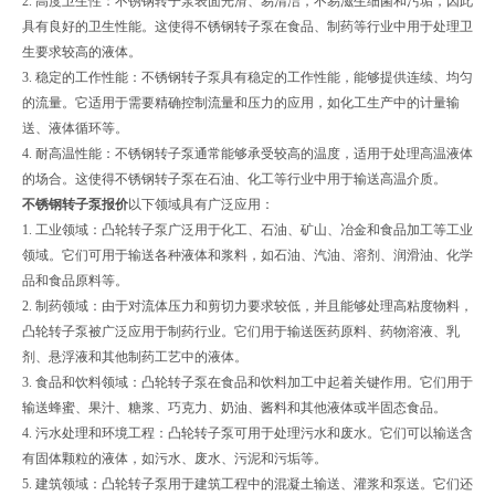
2. 高度卫生性：不锈钢转子泵表面光滑、易清洁，不易滋生细菌和污垢，因此
具有良好的卫生性能。这使得不锈钢转子泵在食品、制药等行业中用于处理卫
生要求较高的液体。
3. 稳定的工作性能：不锈钢转子泵具有稳定的工作性能，能够提供连续、均匀
的流量。它适用于需要精确控制流量和压力的应用，如化工生产中的计量输
送、液体循环等。
4. 耐高温性能：不锈钢转子泵通常能够承受较高的温度，适用于处理高温液体
的场合。这使得不锈钢转子泵在石油、化工等行业中用于输送高温介质。
不锈钢转子泵报价
以下领域具有广泛应用：
1. 工业领域：凸轮转子泵广泛用于化工、石油、矿山、冶金和食品加工等工业
领域。它们可用于输送各种液体和浆料，如石油、汽油、溶剂、润滑油、化学
品和食品原料等。
2. 制药领域：由于对流体压力和剪切力要求较低，并且能够处理高粘度物料，
凸轮转子泵被广泛应用于制药行业。它们用于输送医药原料、药物溶液、乳
剂、悬浮液和其他制药工艺中的液体。
3. 食品和饮料领域：凸轮转子泵在食品和饮料加工中起着关键作用。它们用于
输送蜂蜜、果汁、糖浆、巧克力、奶油、酱料和其他液体或半固态食品。
4. 污水处理和环境工程：凸轮转子泵可用于处理污水和废水。它们可以输送含
有固体颗粒的液体，如污水、废水、污泥和污垢等。
5. 建筑领域：凸轮转子泵用于建筑工程中的混凝土输送、灌浆和泵送。它们还