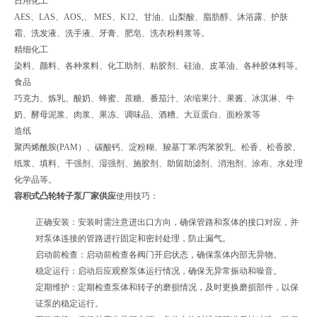
日用化工
AES、LAS、AOS,、 MES、K12、甘油、山梨酸、脂肪醇、沐浴露、护肤
霜、洗发液、洗手液、牙膏、肥皂、洗衣粉料浆等。
精细化工
染料、颜料、各种浆料、化工助剂、粘胶剂、硅油、皮革油、各种胶体料等。
食品
巧克力、炼乳、酸奶、蜂蜜、蔗糖、番茄汁、浓缩果汁、果酱、冰淇淋、牛
奶、酵母泥浆、肉浆、果冻、调味品、酒糟、大豆蛋白、面粉浆等
造纸
聚丙烯酰胺(PAM）、碳酸钙、淀粉糊、羧基丁苯/丙苯胶乳、松香、松香胶、
纸浆、填料、干强剂、湿强剂、施胶剂、助留助滤剂、消泡剂、涂布、水处理
化学品等。
容积式凸轮转子泵厂家供应
使用技巧：
正确安装：安装时需注意进出口方向，确保管路和泵体的接口对应，并
对泵体连接的管路进行固定和密封处理，防止漏气。
启动前检查：启动前检查各阀门开启状态，确保泵体内部无异物。
稳定运行：启动后应观察泵体运行情况，确保无异常振动和噪音。
定期维护：定期检查泵体和转子的磨损情况，及时更换磨损部件，以保
证泵的稳定运行。