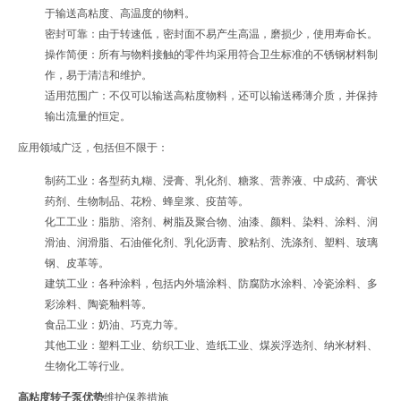
于输送高粘度、高温度的物料。
密封可靠：由于转速低，密封面不易产生高温，磨损少，使用寿命长。
操作简便：所有与物料接触的零件均采用符合卫生标准的不锈钢材料制
作，易于清洁和维护。
适用范围广：不仅可以输送高粘度物料，还可以输送稀薄介质，并保持
输出流量的恒定。
应用领域广泛，包括但不限于：
制药工业：各型药丸糊、浸膏、乳化剂、糖浆、营养液、中成药、膏状
药剂、生物制品、花粉、蜂皇浆、疫苗等。
化工工业：脂肪、溶剂、树脂及聚合物、油漆、颜料、染料、涂料、润
滑油、润滑脂、石油催化剂、乳化沥青、胶粘剂、洗涤剂、塑料、玻璃
钢、皮革等。
建筑工业：各种涂料，包括内外墙涂料、防腐防水涂料、冷瓷涂料、多
彩涂料、陶瓷釉料等。
食品工业：奶油、巧克力等。
其他工业：塑料工业、纺织工业、造纸工业、煤炭浮选剂、纳米材料、
生物化工等行业。
高粘度转子泵优势
维护保养措施