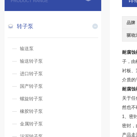
详
PRODUCT RANGE
品牌
转子泵
驱动
输送泵
耐腐蚀
输送转子泵
子，由
衬板、
进口转子泵
介质的
国产转子泵
耐腐蚀
关于任
螺旋转子泵
然也
橡胶转子泵
1、密
金属转子泵
密封，
产品走
污泥转子泵