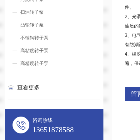
件
扫油转子泵
2、光
凸轮转子泵
油质
3、电
不锈钢转子泵
有防
高粘度转子泵
4、橡
高精度转子泵
遍，保
查看更多
留
咨询热线：
13651878588