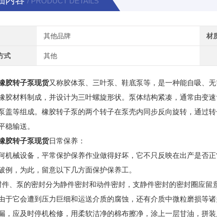
细内容
/ PRODUCT DETAILS
其他品牌
材
方式
其他
橡胶转子泵现货
又称胶体泵、三叶泵、鞋底泵等，是一种能自吸、无
橡胶材料制成，并设计为三叶螺旋形状。泵体结构紧凑，通常由变速
泵盖等组成。橡胶转子泵的两个转子在泵壳内同步反向旋转，通过转
平稳输送。
橡胶转子泵现货
日常保养：
何机械设备，平常保护保养作业做得好坏，它不只反映在出产是否正
不破例，为此，留意以下几方面保护保养工。
封件、泵的密封分为静件密封和动件密封，支静件密封的密封圈应留
由于它会遭到压力巨细和运送介质的腐蚀，还有介质中微粒磨损等诸
漏，应及时停机检修，用柔软洁净的棉布擦净，涂上一层甘油，拼装