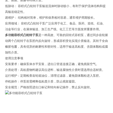
发、易燃、易爆等特殊介质。
低脉动： 容积式凸轮转子泵输送流体时脉动较小，有利于保护流体结构和提
高输送稳定性。
易维护： 结构相对简单，维护和保养相对容易，通常维护周期较长。
应用领域： 容积式凸轮转子泵广泛应用于化工、食品、医药、造纸、石油、
冶金等行业，在液体输送、加工生产线、化工工艺等方面发挥重要作用。
多功能容积式凸轮转子泵
是一种高效、可靠的回转式容积泵，通过同步齿轮驱
动两个凸轮转子在泵腔内反向旋转，形成容积变化实现介质输送。其转子全由
橡胶包覆，具有优异的耐磨性和密封性，适用于输送高粘度、含固体颗粒或腐
蚀性介质。
使用注意事项
安装要求：确保泵体水平安装，进出口管道连接正确，避免残留空气。
介质处理：高粘度物料建议高位进料，输送腐蚀性介质时需选用合适材质。
运行维护：定期检查齿轮箱油位，清理过滤器，避免固体颗粒进入泵腔。
停机操作：停泵前需稀释低粘度介质，防止残留凝固。
安全规范：严格按照进出口标记和转向标记操作，禁止反向旋转。