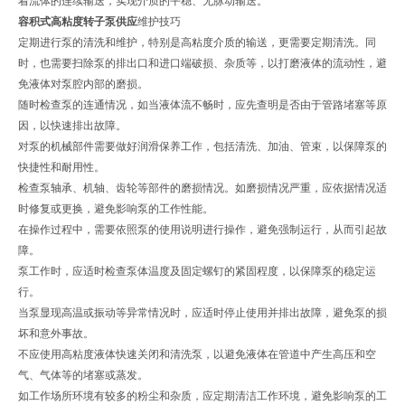
着流体的连续输送，实现介质的平稳、无脉动输送。
容积式高粘度转子泵供应
维护技巧
定期进行泵的清洗和维护，特别是高粘度介质的输送，更需要定期清洗。同
时，也需要扫除泵的排出口和进口端破损、杂质等，以打磨液体的流动性，避
免液体对泵腔内部的磨损。
随时检查泵的连通情况，如当液体流不畅时，应先查明是否由于管路堵塞等原
因，以快速排出故障。
对泵的机械部件需要做好润滑保养工作，包括清洗、加油、管束，以保障泵的
快捷性和耐用性。
检查泵轴承、机轴、齿轮等部件的磨损情况。如磨损情况严重，应依据情况适
时修复或更换，避免影响泵的工作性能。
在操作过程中，需要依照泵的使用说明进行操作，避免强制运行，从而引起故
障。
泵工作时，应适时检查泵体温度及固定螺钉的紧固程度，以保障泵的稳定运
行。
当泵显现高温或振动等异常情况时，应适时停止使用并排出故障，避免泵的损
坏和意外事故。
不应使用高粘度液体快速关闭和清洗泵，以避免液体在管道中产生高压和空
气、气体等的堵塞或蒸发。
如工作场所环境有较多的粉尘和杂质，应定期清洁工作环境，避免影响泵的工