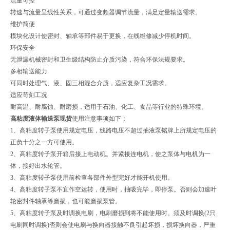
流量可控
转速与流量呈线性关系，可通过变频器调节流量，满足定量输送需求。
维护简便
模块化设计使密封、轴承等部件易于更换，在线维修减少停机时间。
环保安全
无泄漏机械密封和卫生级结构防止介质污染，符合环保法规要求。
多相输送能力
可同时处理气、液、固三相混合介质，适应复杂工况需求。
适应苛刻工况
耐高温、耐腐蚀、耐磨损，适用于石油、化工、食品等行业的特殊环境。
高粘度液体输送泵现货
使用注意事项如下：
1、高粘度转子泵使用规定电压，线路电压不超过抽液泵铭牌上所规定电压的
正负十分之一方可使用。
2、高粘度转子泵开箱后接上电动机。并紧接连电机，使之泵体与电机为一
体，接好出水轮管。
3、高粘度转子泵使用前检查各部件外型完好才能开机使用。
4、高粘度转子泵不宜作空运转，使用时，抽吸完毕，即停泵。否则会加速叶
轮密封件轴承等磨损，也可能磨损泵管。
5、高粘度转子泵及时调换电刷，电刷磨损到将不能使用时。须及时调换(2只
电刷同时调换)否则会使电刷与换向器接触不良引起坏损，损坏换向器，严重