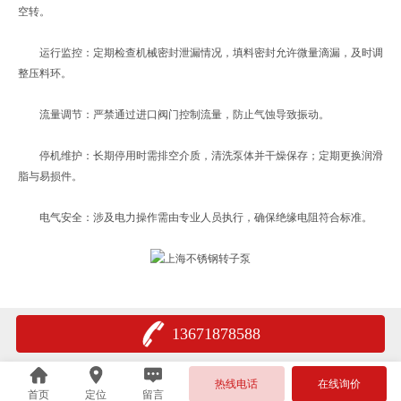
空转。
运行监控：定期检查机械密封泄漏情况，填料密封允许微量滴漏，及时调
整压料环。
流量调节：严禁通过进口阀门控制流量，防止气蚀导致振动。
停机维护：长期停用时需排空介质，清洗泵体并干燥保存；定期更换润滑
脂与易损件。
电气安全：涉及电力操作需由专业人员执行，确保绝缘电阻符合标准。
13671878588
热线电话
在线询价
首页
定位
留言