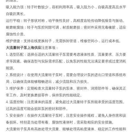
的场景。
吸入能力强：转子叶数较少，容积利用率高，吸入阻力小，自吸高度高且水平
自吸距离长。
运行平稳：转子形状对称，动平衡性良好，高精度齿轮传动降低噪音与振动。
耐磨耐腐蚀：转子与泵腔间隙可调，材质耐磨损；密封件采用无毒橡胶，适应
腐蚀性介质。
维护便捷：支持在线更换转子，无需拆卸管道，维修空间小，运行成本低。
大流量转子泵上海供应
注意事项：
1. 选型匹配：选择合适的大流量转子泵需要考虑液体性质、流量要求、压力要
求等因素。确保选型与实际需求匹配，以免泵的性能无法满足要求或过度消耗
能源。
2. 系统设计：在使用大流量转子泵时，需要合理设计泵的进出口管道和系统布
局，以确保流体能够顺畅进出，减少流阻和压力损失。
3. 维护保养：定期检查大流量转子泵的泵体、密封件、润滑部件等，确保其正
常工作。及时更换磨损零件，保持泵的性能稳定。
4. 温度控制：注意液体的温度，避免超过大流量转子泵所能承受的温度范围。
过高的温度可能会损坏泵的密封和部件。
5. 安全操作：在操作大流量转子泵时，注意安全操作规程，避免人身伤害和设
备损坏。特别是当处理有毒、腐蚀性液体时，需采取相应的安全措施。
大流量转子泵具有高效处理大流量、能够处理高粘度液体、稳定的工作性能和