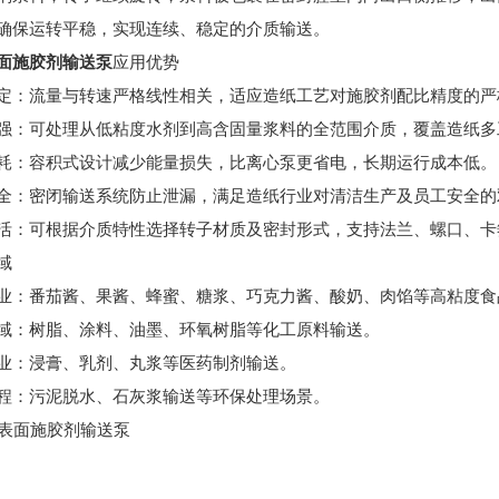
确保运转平稳，实现连续、稳定的介质输送。
面施胶剂输送泵
应用优势
定：流量与转速严格线性相关，适应造纸工艺对施胶剂配比精度的严
强：可处理从低粘度水剂到高含固量浆料的全范围介质，覆盖造纸多
耗：容积式设计减少能量损失，比离心泵更省电，长期运行成本低。
全：密闭输送系统防止泄漏，满足造纸行业对清洁生产及员工安全的
活：可根据介质特性选择转子材质及密封形式，支持法兰、螺口、卡
域
业：番茄酱、果酱、蜂蜜、糖浆、巧克力酱、酸奶、肉馅等高粘度食
域：树脂、涂料、油墨、环氧树脂等化工原料输送。
业：浸膏、乳剂、丸浆等医药制剂输送。
程：污泥脱水、石灰浆输送等环保处理场景。