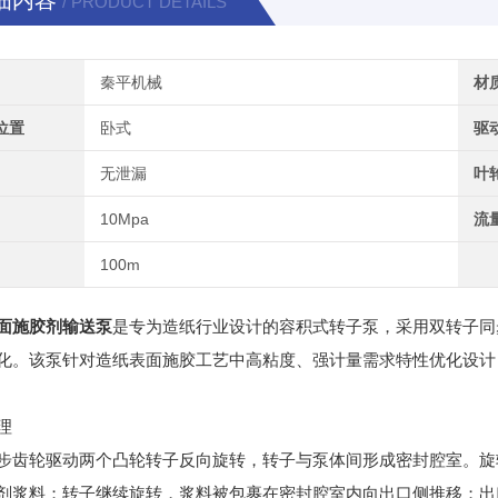
细内容
/ PRODUCT DETAILS
秦平机械
材
位置
卧式
驱
无泄漏
叶
10Mpa
流
100m
面施胶剂输送泵
是专为造纸行业设计的容积式转子泵，采用双转子同
化。该泵针对造纸表面施胶工艺中高粘度、强计量需求特性优化设计
理
步齿轮驱动两个凸轮转子反向旋转，转子与泵体间形成密封腔室。旋
剂浆料；转子继续旋转，浆料被包裹在密封腔室内向出口侧推移；出