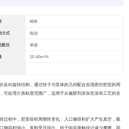
质
铸铁
动方式
电动
轮数目
单级
量
20-40m³/h
步反向旋转结构，通过转子与泵体的几何配合实现密封腔室的周
，可处理介质粘度范围广，适用于从施胶剂添加至涂布工艺的全
转过程中，腔室容积周期性变化：入口侧容积扩大产生真空，吸
口侧容积缩小，浆料受压排出。转子间非接触设计减少摩擦，同