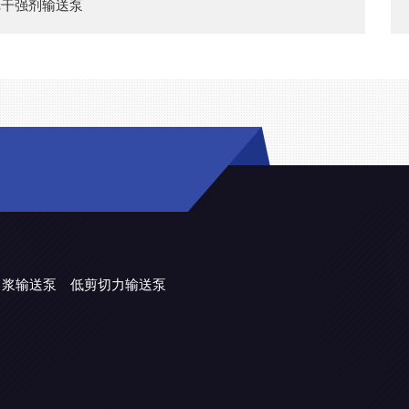
纸干强剂输送泵
力浆输送泵
低剪切力输送泵