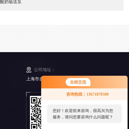
酸奶输送泵
公司地址：
上海市金山工业区亭卫公路6495弄168号5幢3楼
在线交流
咨询热线：13671878588
扫
一
扫
您好！欢迎前来咨询，很高兴为您
添
服务，请问您要咨询什么问题呢？
加
微
信