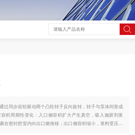
泵
通过同步齿轮驱动两个凸轮转子反向旋转，转子与泵体间形成
室容积周期性变化：入口侧容积扩大产生真空，吸入施胶剂浆
裹在密封腔室内向出口侧推移；出口侧容积缩小，浆料受压排
擦，同步齿轮确保运转平稳，实现连续、稳定的介质输送。