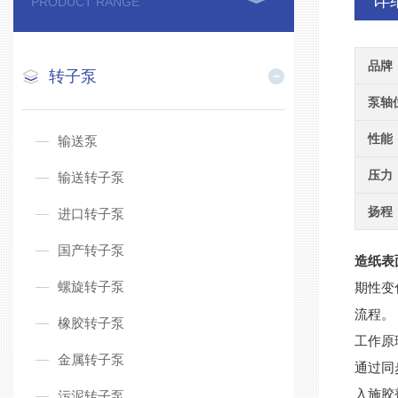
详
PRODUCT RANGE
品牌
转子泵
泵轴
性能
输送泵
压力
输送转子泵
扬程
进口转子泵
国产转子泵
造纸表
螺旋转子泵
期性变
流程。
橡胶转子泵
工作原
金属转子泵
通过同
入施胶
污泥转子泵