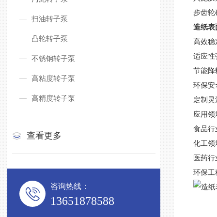
步齿轮
扫油转子泵
造纸表
凸轮转子泵
高效稳
适应性
不锈钢转子泵
节能降
高粘度转子泵
环保安
高精度转子泵
定制灵
应用领
食品行
查看更多
化工领
医药行
环保工
咨询热线：
13651878588