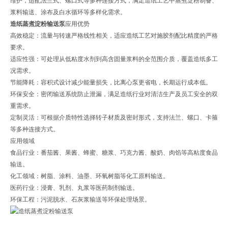
维护，适配法兰式、螺口式等多种连接方式，满足造纸工艺中蒸煮淀粉制备、
浆料输送、涂布及白水循环等多样化需求。
造纸蒸煮淀粉输送泵
应用优势
高效稳定：流量与转速严格线性相关，适应造纸工艺对施胶剂配比精度的严格
要求。
适应性强：可处理从低粘度水剂到高含固量浆料的全范围介质，覆盖造纸多工
况需求。
节能降耗：容积式设计减少能量损失，比离心泵更省电，长期运行成本低。
环保安全：密闭输送系统防止泄漏，满足造纸行业对清洁生产及员工安全的双
重需求。
定制灵活：可根据介质特性选择转子材质及密封形式，支持法兰、螺口、卡箍
等多种连接方式。
应用领域
食品行业：番茄酱、果酱、蜂蜜、糖浆、巧克力酱、酸奶、肉馅等高粘度食品
输送。
化工领域：树脂、涂料、油墨、环氧树脂等化工原料输送。
医药行业：浸膏、乳剂、丸浆等医药制剂输送。
环保工程：污泥脱水、石灰浆输送等环保处理场景。