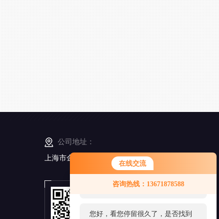
公司地址：
上海市金山工业区亭卫公路6495弄168号5幢3楼
在线交流
您好！欢迎前来咨询，很高兴为您
咨询热线：13671878588
服务，请问您要咨询什么问题呢？
扫
一
扫
您好，看您停留很久了，是否找到
添