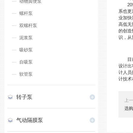
动物粪便泵
20世
系也更
螺杆泵
业加快
高低无
双螺杆泵
的创造
识，从
泥浆泵
吸砂泵
目前国
自吸泵
设计出
计人员
软管泵
计技术
转子泵
上
选
气动隔膜泵