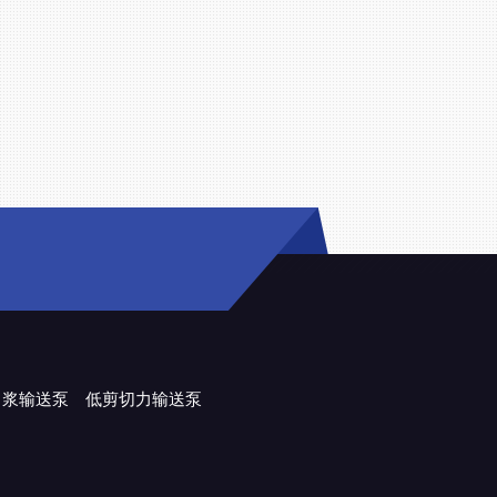
力浆输送泵
低剪切力输送泵