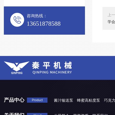
上
咨询热线：
学
13651878588
产品中心
酱汁输送泵
蜂蜜高粘度泵
巧克
Product