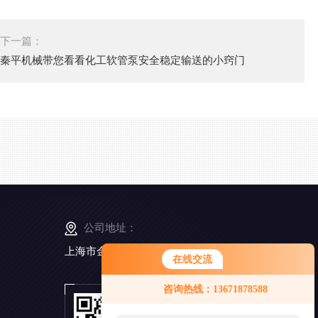
下一篇：
秦平机械带您看看化工软管泵安全稳定输送的小窍门
公司地址：
上海市金山工业区亭卫公路6495弄168号5幢3楼
在线交流
咨询热线：13671878588
扫
一