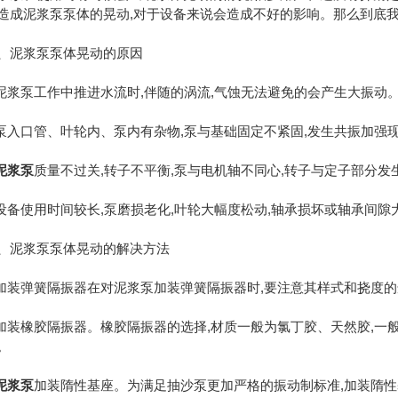
造成泥浆泵泵体的晃动,对于设备来说会造成不好的影响。那么到底
泥浆泵泵体晃动的原因
浆泵工作中推进水流时,伴随的涡流,气蚀无法避免的会产生大振动
入口管、叶轮内、泵内有杂物,泵与基础固定不紧固,发生共振加强
泥浆泵
质量不过关,转子不平衡,泵与电机轴不同心,转子与定子部分发
备使用时间较长,泵磨损老化,叶轮大幅度松动,轴承损坏或轴承间隙
泥浆泵泵体晃动的解决方法
装弹簧隔振器在对泥浆泵加装弹簧隔振器时,要注意其样式和挠度的
装橡胶隔振器。橡胶隔振器的选择,材质一般为氯丁胶、天然胶,一般
。
泥浆泵
加装隋性基座。为满足抽沙泵更加严格的振动制标准,加装隋性