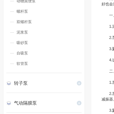
动物粪便泵
好也会
螺杆泵
一、
双螺杆泵
1.泥
泥浆泵
2.泵
吸砂泵
3.
自吸泵
4.设
软管泵
二、
1.加
转子泵
2.加
减振器
气动隔膜泵
3.