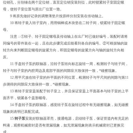
位销孔，分别锤击两个定位销，直至定位销安装到位，此时锁紧转子室固定螺
母，使转子室位置与原出厂位置一致。
9 将原先做好记录的调整薄垫片按原样分别安装在传动轴上。
10 将转子装入转子室内，用用铜棒或木块垫在二转子间，锁紧转子固定螺
母。
注意：①转子、转子固定螺母及传动轴上在出厂时已做好编号，装配时请将
同编号的零件装在一起，且在此步骤完成后能看到各自的编号。②可根据轴的旋
转方向来判断固定螺母的旋紧方向，即固定螺母的旋紧方向与轴的旋转方向相
反。
11 手盘转子泵的联轴器，沿转子泵转向标志旋转一周，检测转子与转子间，
转子与转子室的内腔周边及底部平面的间隙应大致保持一致，*碰擦现象。
12 用平尺放在转子室的外平面的不同位置，检测转子与平尺间的间隙与第11
步测得的间隙应大致保持一致，*碰擦现象。
13 将转子室室盖装配于转子室上，并且保证室盖上平面基本与转子室的上平
面齐平，锁紧各个盖形螺母。
14 手盘转子泵的联轴器，感觉转子泵在旋转过程中有无碰擦现象，如无碰擦
现象则表明已装配完成。
15
转子泵
安装好联轴器罩壳，接通电源，启动转子泵，保证管道内有充足的
料液，观察机械密封是否有泄漏现象，如无泄漏现象则表示机械密封已更换完
成。