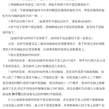
2 用铜棒或木块垫在二转子间，用扳手将两个转子固定螺母卸下。
（注意：可根据轴的旋转方向来判断固定螺母的旋松方向，即固定螺母的旋
松方向与轴的旋转方向一致。）
3 用手拉出两个转子。（如果用手不能拉出转子，请按第4步操作）
4 卸下转子室两个固定螺母，用铜棒锤击转子室的背部两侧，直至转子室能
用手取下。
（如操作第3步时转子没有取下，此时转子也会随转子室一起取出）
注意：此时可能看见在二根传动轴肩处有调整薄垫片，取下时请记录好调整
薄垫片所在轴处的位置及数量，以便再装配时按原位及数量装上。
5 取出需更换静环和动环。
6 静环的安装：将完好的静环对准转子室上的3个销子，用手均匀用力压入转
子室的安装孔，直至静环上的O形圈也进入安装孔。
7 动环的安装：将完好的动环推入传动轴端，直至动环底部与轴肩接触。动
环上的二个螺钉位置应与轴上二平面的位置一致。轻轻地旋入动环上二个螺钉，
直至感觉到螺钉底部与轴平面接触，然后再旋松1～2个螺牙，使动环在轴上能够
旋转5°左右,切记不得使动环能够在轴上360°旋转。然后在螺钉孔内滴入少量油漆
或油膏,
转子泵
以防设备在运转时螺钉可能脱落。
8 小心地将装有静环的转子室沿着传动轴，并且使转子室上的两个圆锥销插
入传动箱上的两个销孔，旋入转子室固定螺母，并用铁棒插入转子室上的两个定