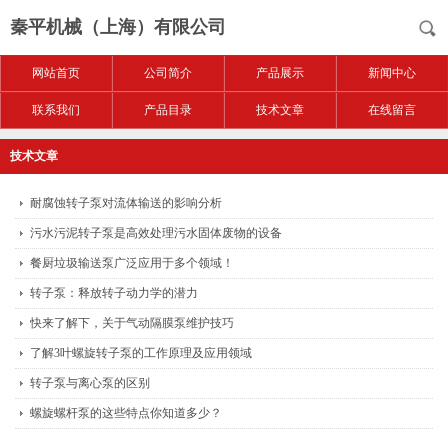
秦平机械（上海）有限公司
网站首页
公司简介
产品展示
新闻中心
联系我们
产品目录
技术文章
在线留言
技术文章
耐腐蚀转子泵对流体输送的影响分析
污水污泥转子泵是高效处理污水固体废物的设备
餐厨垃圾输送泵广泛应用于多个领域！
转子泵：释放转子动力学的潜力
快来了解下，关于气动隔膜泵维护技巧
了解3叶螺旋转子泵的工作原理及应用领域
转子泵与离心泵的区别
螺旋螺杆泵的这些特点你知道多少？