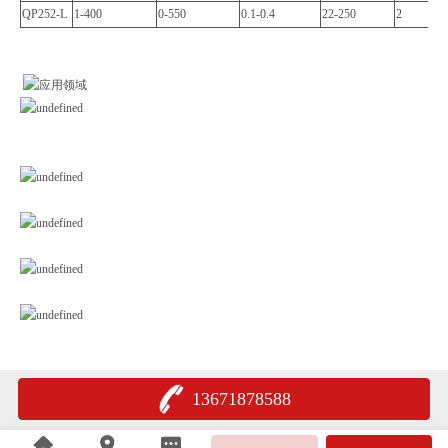
QP252-L
1-400
0-550
0.1-0.4
22-250
2
13671878588