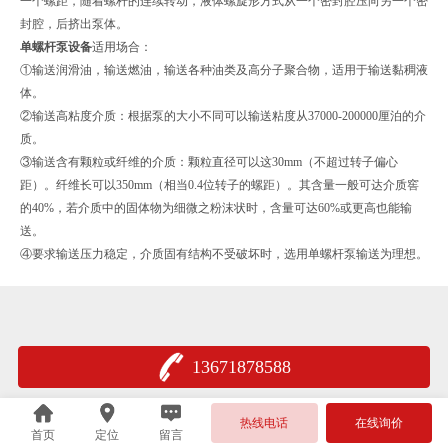
一个螺距，随着螺杆的连续转动，液体螺旋形方式从一个密封腔压向另一个密
封腔，后挤出泵体。
单螺杆泵设备
适用场合：
①输送润滑油，输送燃油，输送各种油类及高分子聚合物，适用于输送黏稠液
体。
②输送高粘度介质：根据泵的大小不同可以输送粘度从37000-200000厘泊的介
质。
③输送含有颗粒或纤维的介质：颗粒直径可以这30mm（不超过转子偏心
距）。纤维长可以350mm（相当0.4位转子的螺距）。其含量一般可达介质窖
的40%，若介质中的固体物为细微之粉沫状时，含量可达60%或更高也能输
送。
④要求输送压力稳定，介质固有结构不受破坏时，选用单螺杆泵输送为理想。
13671878588
热线电话
在线询价
首页
定位
留言