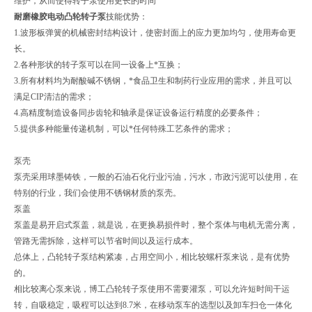
维护，从而使得转子泵使用更长的时间
耐磨橡胶电动凸轮转子泵
技能优势：
1.波形板弹簧的机械密封结构设计，使密封面上的应力更加均匀，使用寿命更
长。
2.各种形状的转子泵可以在同一设备上*互换；
3.所有材料均为耐酸碱不锈钢，*食品卫生和制药行业应用的需求，并且可以
满足CIP清洁的需求；
4.高精度制造设备同步齿轮和轴承是保证设备运行精度的必要条件；
5.提供多种能量传递机制，可以*任何特殊工艺条件的需求；
泵壳
泵壳采用球墨铸铁，一般的石油石化行业污油，污水，市政污泥可以使用，在
特别的行业，我们会使用不锈钢材质的泵壳。
泵盖
泵盖是易开启式泵盖，就是说，在更换易损件时，整个泵体与电机无需分离，
管路无需拆除，这样可以节省时间以及运行成本。
总体上，凸轮转子泵结构紧凑，占用空间小，相比较螺杆泵来说，是有优势
的。
相比较离心泵来说，博工凸轮转子泵使用不需要灌泵，可以允许短时间干运
转，自吸稳定，吸程可以达到8.7米，在移动泵车的选型以及卸车扫仓一体化