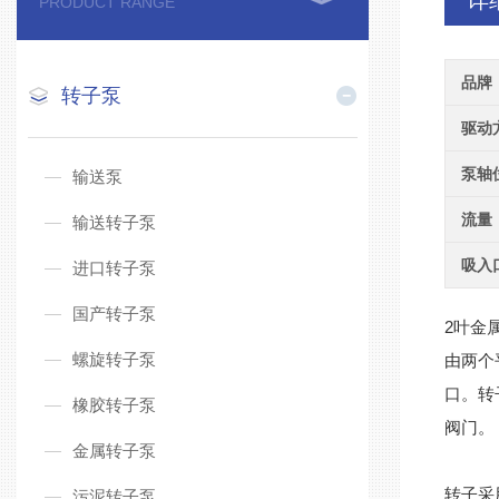
详
PRODUCT RANGE
品牌
转子泵
驱动
泵轴
输送泵
流量
输送转子泵
吸入
进口转子泵
国产转子泵
2叶金
螺旋转子泵
由两个
口。转
橡胶转子泵
阀门。
金属转子泵
转子采
污泥转子泵