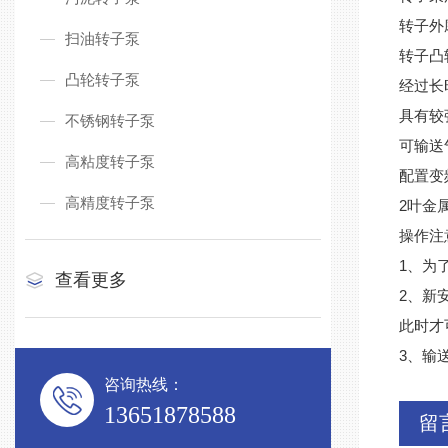
转子外
扫油转子泵
转子凸
凸轮转子泵
经过长
具有较
不锈钢转子泵
可输送
高粘度转子泵
配置变
高精度转子泵
2叶金
操作注
1、为
查看更多
2、新
此时才
3、输
咨询热线：
13651878588
留