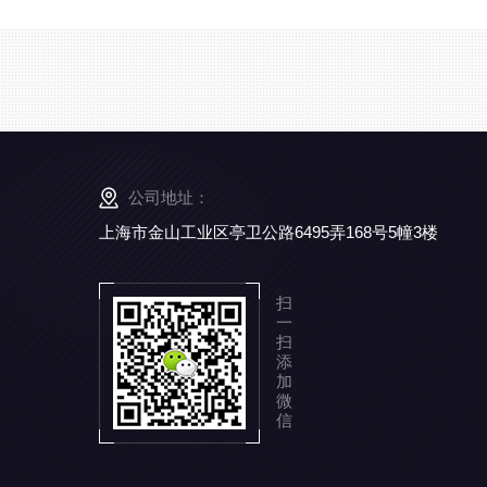
公司地址：
上海市金山工业区亭卫公路6495弄168号5幢3楼
扫
一
扫
添
加
微
信