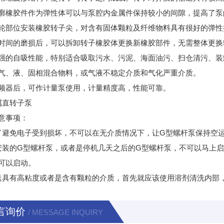
廓橡胶件作为弹性体可以与泵腔内金属件保持较小的间隙，提高了泵
轮部位安装橡胶转子尖，对含有固体颗粒及纤维物料具有很好的弹性
时间的磨损后，可以拆卸转子橡胶体更换新橡胶部件，无需整体更换
强的自吸性能，特别适合吸取污水、污泥、海面油污、扫仓清污、装
气、液、固相混合物料，或气液不稳定介质和气化严重介质。
频器后，可作计量泵使用，计量精度高，性能可靠。
属直转子泵
意事项：
了避免电子受到损坏，不可以在无介质情况下，让G型螺杆泵保持空
安装的G型螺杆泵，或者是停机几天之后的G型螺杆泵，不可以马上
可以启动。
送具有高粘度或者是含有颗粒的介质，首先就应该使用溶剂清洗内部
言询价
/ MESSAGE INQUIRY