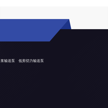
力浆输送泵
低剪切力输送泵