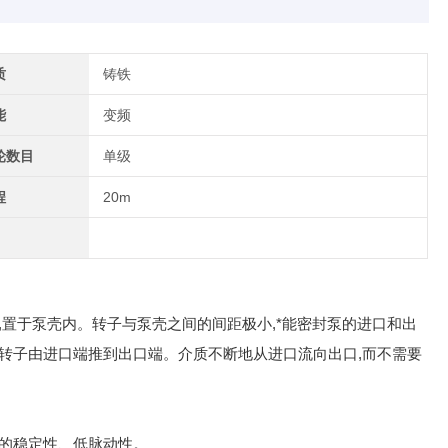
质
铸铁
能
变频
轮数目
单级
程
20m
置于泵壳内。转子与泵壳之间的间距极小,*能密封泵的进口和出
转子由进口端推到出口端。介质不断地从进口流向出口,而不需要
的稳定性、低脉动性。