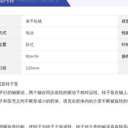
细内容
/ PRODUCT DETAILS
秦平机械
材
方式
电动
性
位置
卧式
叶
80m³/h
扬
口径
125mm
属直转子泵
平行的轴驱动，两个轴在同步齿轮的驱动下相对运转。转子装在轴上,
子和泵壳之间不断形成小的腔体。填充在腔体内的介质不断被旋转的
用螺旋形结构，使转子与转子之间成线。转子对介质的输送具有较高